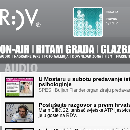
ON-AIR
Glazba
by RDV
U Mostaru u subotu predavanje is
psihologinje
SPES i Buljan Flander organiziraju predav
Poslušajte razgovor s prvim hrva
Marin Čilić, 22. tenisač svjetske ATP ljestvice
je u goste na RDV.