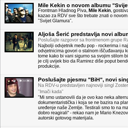
Mile Kekin o novom albumu "Svije
Frontman Hladnog Piva,
Mile Kekin
, gostov
kazao za RDV sve što trebate znati o novo
"Svijet Glamura".
Aljoša Šerić predstavlja novi album 
Poslušajte razgovor sa frontmenom grupe R
Najbolji odvjetnik među pop - rockerima i na
odvjetnicima govori o stalnom iščuđavanju k
tome kako bi vani sigurno sa svojim stilom bi
je cilj uvijek bio da Ramirez diše poput ben
produkcije.
Poslušajte pjesmu "BiH", novi sin
Na RDV-u predstavljen najnoviji singl Zost
"Imači kada"
"Mi smo ustanovili da je ovo kao neka altern
dokumentaristička i koja se ne bazira na plan
uređenje naše Zemlje. Testirali smo to na mal
dobro reagirali“ - rekao nam je Mario Knezov
autorski gotovog materijala.