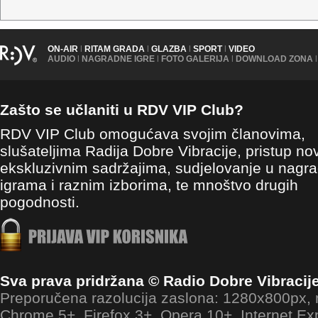
ON-AIR
|
RITAM GRADA
|
GLAZBA
|
SPORT
|
VIDEO
AUDIO
|
NAGRADNE IGRE
|
FOTO GALERIJA
|
DOWNLOAD ZONA
|
Zašto se učlaniti u RDV VIP Club?
RDV VIP Club omogućava svojim članovima,
slušateljima Radija Dobre Vibracije, pristup no
ekskluzivnim sadržajima, sudjelovanje u nagr
igrama i raznim izborima, te mnoštvo drugih
pogodnosti.
Sva prava pridržana © Radio Dobre Vibracij
Preporučena razolucija zaslona: 1280x800px
Chrome 5+, Firefox 3+, Opera 10+, Internet Ex