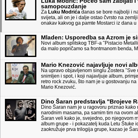
Luka Modrić: Počeo sam zabijati i 
samopouzdanje
Za
Luku Modrića
danas se bore najbolji i n
svijeta, ali on je i dalje ostao čvrsto na zeml
onakav kakvog ga pamte Mostarci iz dana u ko
Mladen: Usporedba sa Azrom je simp
Novi album splitskog TBF-a "Pistacio Metallic
da malo popričamo sa frontmanom benda, 
Mario Knezović najavljuje novi al
Na upravo objavljenom singlu Zostera ''Sve u 
snimljen i spot, i koji najavljuje album, primj
retro rock zvuku, što nam je u gostovanju na
Mario Knezović.
Dino Šaran predstavlja "Brojeve 
Dino Šaran nam je u ragovoru priznao kako ne
narodnim masama, pa samim tim na ovom alb
Šaran veli kako je, svejedno, po njegovom miš
album grupe - i pokazatelj kuda Letu Štuke
zaokružuje prva trilogija grupe, kazao je Šar