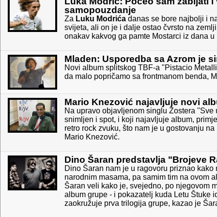
Luka Modrić: Počeo sam zabijati i 
samopouzdanje
Za
Luku Modrića
danas se bore najbolji i n
svijeta, ali on je i dalje ostao čvrsto na zeml
onakav kakvog ga pamte Mostarci iz dana u ko
Mladen: Usporedba sa Azrom je simp
Novi album splitskog TBF-a "Pistacio Metallic
da malo popričamo sa frontmanom benda, 
Mario Knezović najavljuje novi al
Na upravo objavljenom singlu Zostera ''Sve u 
snimljen i spot, i koji najavljuje album, primj
retro rock zvuku, što nam je u gostovanju na
Mario Knezović.
Dino Šaran predstavlja "Brojeve 
Dino Šaran nam je u ragovoru priznao kako ne
narodnim masama, pa samim tim na ovom alb
Šaran veli kako je, svejedno, po njegovom miš
album grupe - i pokazatelj kuda Letu Štuke
zaokružuje prva trilogija grupe, kazao je Šar