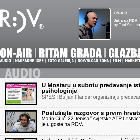
ON-AIR
Jutro uz RDV
by Toni Šimuno
U Mostaru u subotu predavanje is
psihologinje
SPES i Buljan Flander organiziraju predav
Poslušajte razgovor s prvim hrva
Marin Čilić, 22. tenisač svjetske ATP ljestvice
je u goste na RDV.