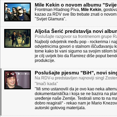
Mile Kekin o novom albumu "Svije
Frontman Hladnog Piva,
Mile Kekin
, gostov
kazao za RDV sve što trebate znati o novo
"Svijet Glamura".
Aljoša Šerić predstavlja novi album 
Poslušajte razgovor sa frontmenom grupe R
Najbolji odvjetnik među pop - rockerima i na
odvjetnicima govori o stalnom iščuđavanju k
tome kako bi vani sigurno sa svojim stilom bi
je cilj uvijek bio da Ramirez diše poput ben
produkcije.
Poslušajte pjesmu "BiH", novi sin
Na RDV-u predstavljen najnoviji singl Zost
"Imači kada"
"Mi smo ustanovili da je ovo kao neka altern
dokumentaristička i koja se ne bazira na plan
uređenje naše Zemlje. Testirali smo to na mal
dobro reagirali“ - rekao nam je Mario Knezov
autorski gotovog materijala.