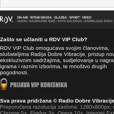
ON-AIR
|
RITAM GRADA
|
GLAZBA
|
SPORT
|
VIDEO
AUDIO
|
NAGRADNE IGRE
|
FOTO GALERIJA
|
DOWNLOAD ZONA
|
Zašto se učlaniti u RDV VIP Club?
RDV VIP Club omogućava svojim članovima,
slušateljima Radija Dobre Vibracije, pristup no
ekskluzivnim sadržajima, sudjelovanje u nagr
igrama i raznim izborima, te mnoštvo drugih
pogodnosti.
Sva prava pridržana © Radio Dobre Vibracij
Preporučena razolucija zaslona: 1280x800px
Chrome 5+, Firefox 3+, Opera 10+, Internet Ex