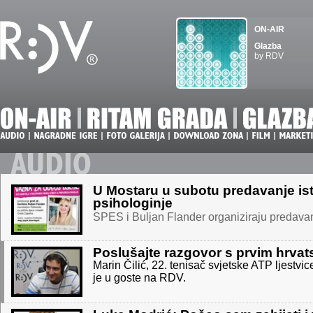
ON-AIR
Glazba
by RDV
U Mostaru u subotu predavanje is
psihologinje
SPES i Buljan Flander organiziraju predav
Poslušajte razgovor s prvim hrva
Marin Čilić, 22. tenisač svjetske ATP ljestvice
je u goste na RDV.