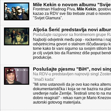
Mile Kekin o novom albumu "Svije
Frontman Hladnog Piva,
Mile Kekin
, gostov
kazao za RDV sve što trebate znati o novo
"Svijet Glamura".
Aljoša Šerić predstavlja novi album 
Poslušajte razgovor sa frontmenom grupe R
Najbolji odvjetnik među pop - rockerima i na
odvjetnicima govori o stalnom iščuđavanju k
tome kako bi vani sigurno sa svojim stilom bi
je cilj uvijek bio da Ramirez diše poput ben
produkcije.
Poslušajte pjesmu "BiH", novi sin
Na RDV-u predstavljen najnoviji singl Zost
"Imači kada"
"Mi smo ustanovili da je ovo kao neka altern
dokumentaristička i koja se ne bazira na plan
uređenje naše Zemlje. Testirali smo to na mal
dobro reagirali“ - rekao nam je Mario Knezov
autorski gotovog materijala.