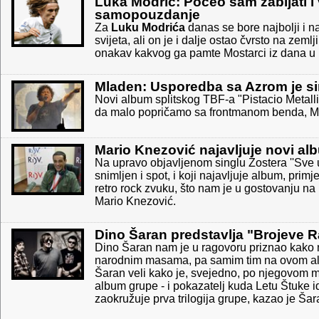
Luka Modrić: Počeo sam zabijati i 
samopouzdanje
Za
Luku Modrića
danas se bore najbolji i n
svijeta, ali on je i dalje ostao čvrsto na zeml
onakav kakvog ga pamte Mostarci iz dana u ko
Mladen: Usporedba sa Azrom je simp
Novi album splitskog TBF-a "Pistacio Metallic
da malo popričamo sa frontmanom benda, 
Mario Knezović najavljuje novi al
Na upravo objavljenom singlu Zostera ''Sve u 
snimljen i spot, i koji najavljuje album, primj
retro rock zvuku, što nam je u gostovanju na
Mario Knezović.
Dino Šaran predstavlja "Brojeve 
Dino Šaran nam je u ragovoru priznao kako ne
narodnim masama, pa samim tim na ovom alb
Šaran veli kako je, svejedno, po njegovom miš
album grupe - i pokazatelj kuda Letu Štuke
zaokružuje prva trilogija grupe, kazao je Šar