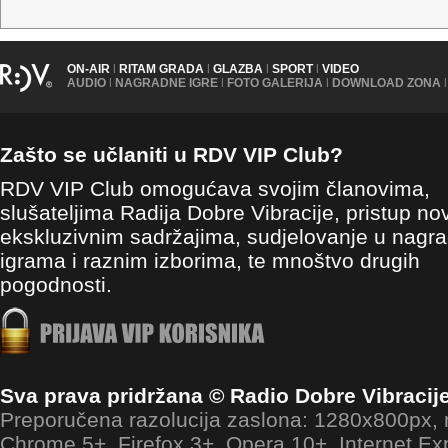
ON-AIR
|
RITAM GRADA
|
GLAZBA
|
SPORT
|
VIDEO
AUDIO
|
NAGRADNE IGRE
|
FOTO GALERIJA
|
DOWNLOAD ZONA
|
Zašto se učlaniti u RDV VIP Club?
RDV VIP Club omogućava svojim članovima,
slušateljima Radija Dobre Vibracije, pristup no
ekskluzivnim sadržajima, sudjelovanje u nagr
igrama i raznim izborima, te mnoštvo drugih
pogodnosti.
Sva prava pridržana © Radio Dobre Vibracij
Preporučena razolucija zaslona: 1280x800px
Chrome 5+, Firefox 3+, Opera 10+, Internet Ex