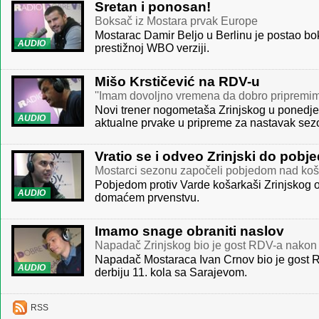
Sretan i ponosan!
Boksač iz Mostara prvak Europe
Mostarac Damir Beljo u Berlinu je postao b
AUDIO
prestižnoj WBO verziji.
Mišo Krstičević na RDV-u
''Imam dovoljno vremena da dobro pripremi
Novi trener nogometaša Zrinjskog u ponedjel
AUDIO
aktualne prvake u pripreme za nastavak sez
Vratio se i odveo Zrinjski do pobj
Mostarci sezonu započeli pobjedom nad ko
Pobjedom protiv Varde košarkaši Zrinjskog o
AUDIO
domaćem prvenstvu.
Imamo snage obraniti naslov
Napadač Zrinjskog bio je gost RDV-a nakon
Napadač Mostaraca Ivan Crnov bio je gost 
AUDIO
derbiju 11. kola sa Sarajevom.
RSS