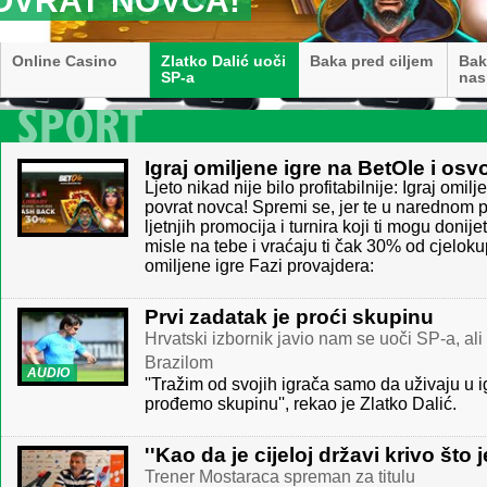
Hrvatski izbornik javio nam se uoči SP-a, a
Online Casino
Zlatko Dalić uoči
Baka pred ciljem
Bak
SP-a
nas
Igraj omiljene igre na BetOle i osv
Ljeto nikad nije bilo profitabilnije: Igraj omil
povrat novca! Spremi se, jer te u narednom p
ljetnjih promocija i turnira koji ti mogu donije
misle na tebe i vraćaju ti čak 30% od cjeloku
omiljene igre Fazi provajdera:
Prvi zadatak je proći skupinu
Hrvatski izbornik javio nam se uoči SP-a, ali 
Brazilom
AUDIO
''Tražim od svojih igrača samo da uživaju u 
prođemo skupinu'', rekao je Zlatko Dalić.
''Kao da je cijeloj državi krivo što j
Trener Mostaraca spreman za titulu