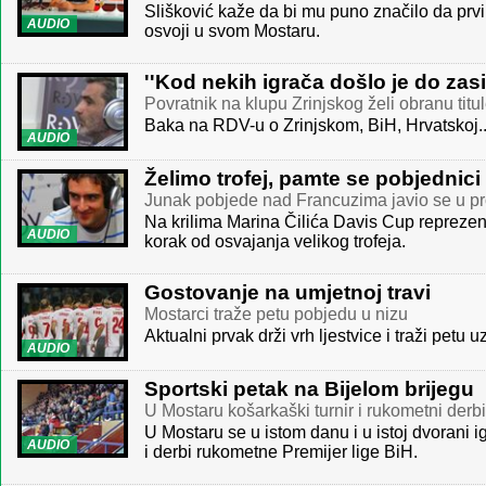
Slišković kaže da bi mu puno značilo da prvi p
AUDIO
osvoji u svom Mostaru.
''Kod nekih igrača došlo je do zasi
Povratnik na klupu Zrinjskog želi obranu titu
Baka na RDV-u o Zrinjskom, BiH, Hrvatskoj..
AUDIO
Želimo trofej, pamte se pobjednici
Junak pobjede nad Francuzima javio se u 
Na krilima Marina Čilića Davis Cup reprezent
AUDIO
korak od osvajanja velikog trofeja.
Gostovanje na umjetnoj travi
Mostarci traže petu pobjedu u nizu
Aktualni prvak drži vrh ljestvice i traži petu
AUDIO
Sportski petak na Bijelom brijegu
U Mostaru košarkaški turnir i rukometni derbi
U Mostaru se u istom danu i u istoj dvorani ig
AUDIO
i derbi rukometne Premijer lige BiH.