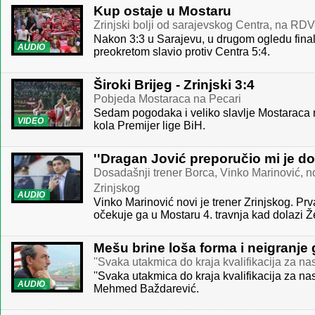
Kup ostaje u Mostaru
Zrinjski bolji od sarajevskog Centra, na RD
Nakon 3:3 u Sarajevu, u drugom ogledu finala
AUDIO
preokretom slavio protiv Centra 5:4.
Široki Brijeg - Zrinjski 3:4
Pobjeda Mostaraca na Pecari
Sedam pogodaka i veliko slavlje Mostaraca na
VIDEO
kola Premijer lige BiH.
''Dragan Jović preporučio mi je dol
Dosadašnji trener Borca, Vinko Marinović, n
Zrinjskog
AUDIO
Vinko Marinović novi je trener Zrinjskog. P
očekuje ga u Mostaru 4. travnja kad dolazi Že
Mešu brine loša forma i neigranje 
''Svaka utakmica do kraja kvalifikacija za nas 
''Svaka utakmica do kraja kvalifikacija za nas 
AUDIO
Mehmed Baždarević.