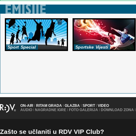
Sport
Special
Sportske
Vijesti
ON-AIR
|
RITAM GRADA
|
GLAZBA
|
SPORT
|
VIDEO
AUDIO
|
NAGRADNE IGRE
|
FOTO GALERIJA
|
DOWNLOAD ZONA
|
Zašto se učlaniti u RDV VIP Club?