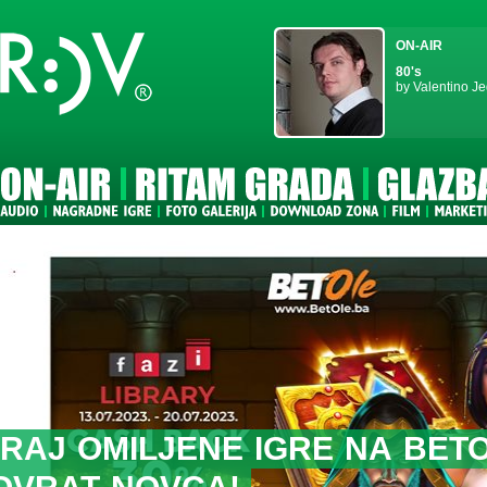
ON-AIR
80's
by Valentino Je
DALIĆ ZA RDV:
OSVOJI
PRVI
ZADATAK
JE