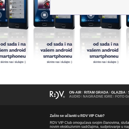
ON-AIR
|
RITAM GRADA
|
GLAZBA
|
AUDIO
|
NAGRADNE IGRE
|
FOTO G
Zašto se učlaniti u RDV VIP Club?
RDV VIP Club omogućava svojim članovima, slušate
novim ekskluzivnim sadržajima, sudjelovanje u nag