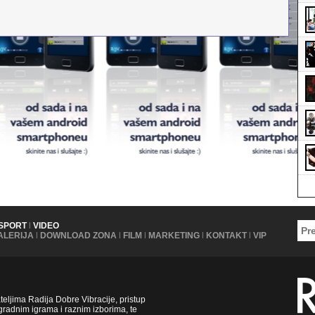
SPORT
|
VIDEO
ALERIJA
|
DOWNLOAD ZONA
|
FILM
|
MARKETING
|
KONTAKT
|
VIP
ljima Radija Dobre Vibracije, pristup
radnim igrama i raznim izborima, te