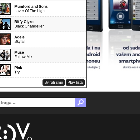
Mumford and Sons
Lover Of The Light
Biffy Clyro
Black Chandelier
Adele
Skyfall
Muse
Follow Me
Pink
Try
Svirali smo
Play lista