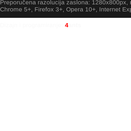
Preporučena razolucija zaslona: 1280x800px
Chrome 5+, Firefox 3+, Opera 10+, Internet Ex
Dizajn i programiranje:
4
ants