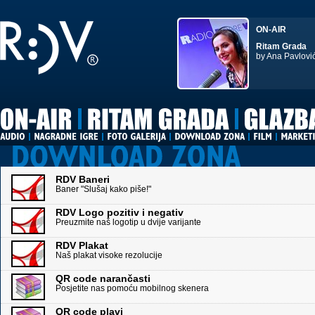
ON-AIR
Ritam Grada
by Ana Pavlovi
RDV Baneri
Baner "Slušaj kako piše!"
RDV Logo pozitiv i negativ
Preuzmite naš logotip u dvije varijante
RDV Plakat
Naš plakat visoke rezolucije
QR code narančasti
Posjetite nas pomoću mobilnog skenera
QR code plavi