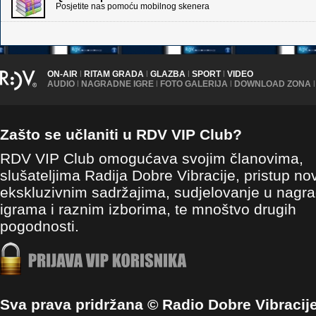
Posjetite nas pomoću mobilnog skenera
ON-AIR
|
RITAM GRADA
|
GLAZBA
|
SPORT
|
VIDEO
AUDIO
|
NAGRADNE IGRE
|
FOTO GALERIJA
|
DOWNLOAD ZONA
|
Zašto se učlaniti u RDV VIP Club?
RDV VIP Club omogućava svojim članovima,
slušateljima Radija Dobre Vibracije, pristup no
ekskluzivnim sadržajima, sudjelovanje u nagr
igrama i raznim izborima, te mnoštvo drugih
pogodnosti.
Sva prava pridržana © Radio Dobre Vibracij