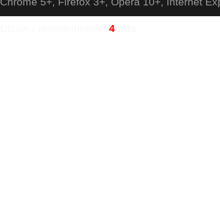
Chrome 5+, Firefox 3+, Opera 10+, Internet Ex
Dizajn i programiranje:
4
ants