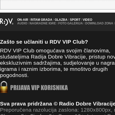
ON-AIR
|
RITAM GRADA
|
GLAZBA
|
SPORT
|
VIDEO
AUDIO
|
NAGRADNE IGRE
|
FOTO GALERIJA
|
DOWNLOAD ZONA
|
Zašto se učlaniti u RDV VIP Club?
RDV VIP Club omogućava svojim članovima,
slušateljima Radija Dobre Vibracije, pristup no
ekskluzivnim sadržajima, sudjelovanje u nagr
igrama i raznim izborima, te mnoštvo drugih
pogodnosti.
Sva prava pridržana © Radio Dobre Vibracij
Preporučena razolucija zaslona: 1280x800px