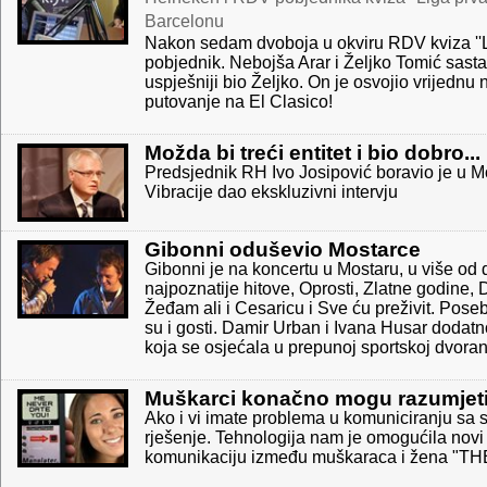
Barcelonu
Nakon sedam dvoboja u okviru RDV kviza ''L
pobjednik. Nebojša Arar i Željko Tomić sastal
uspješniji bio Željko. On je osvojio vrijedn
putovanje na El Clasico!
Možda bi treći entitet i bio dobro...
Predsjednik RH Ivo Josipović boravio je u M
Vibracije dao ekskluzivni intervju
Gibonni oduševio Mostarce
Gibonni je na koncertu u Mostaru, u više od
najpoznatije hitove, Oprosti, Zlatne godine, 
Žeđam ali i Cesaricu i Sve ću preživit. Pose
su i gosti. Damir Urban i Ivana Husar dodatn
koja se osjećala u prepunoj sportskoj dvorani 
Muškarci konačno mogu razumjeti 
Ako i vi imate problema u komuniciranju sa s
rješenje. Tehnologija nam je omogućila novi
komunikaciju između muškaraca i žena "