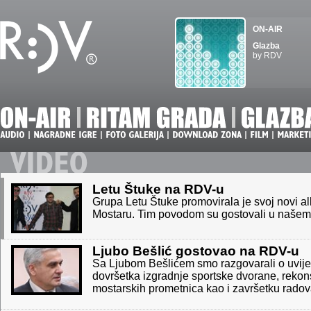
ON-AIR
Glazba
by RDV
Letu Štuke na RDV-u
Grupa Letu Štuke promovirala je svoj novi a
Mostaru. Tim povodom su gostovali u našem
Ljubo Bešlić gostovao na RDV-u
Sa Ljubom Bešlićem smo razgovarali o uvij
dovršetka izgradnje sportske dvorane, rekons
mostarskih prometnica kao i završetku radova 