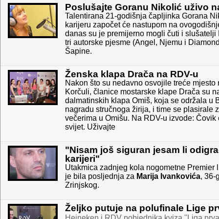
Poslušajte Goranu Nikolić uživo 
Talentirana 21-godišnja čapljinka Gorana Ni
karijeru započet će nastupom na ovogodišn
danas su je premijerno mogli čuti i slušatelji
tri autorske pjesme (Angel, Njemu i Diamond
Šapine.
Ženska klapa Drača na RDV-u
Nakon što su nedavno osvojile treće mjesto
Korčuli, članice mostarske klape Drača su n
dalmatinskih klapa Omiš, koja se održala u B
nagradu stručnoga žirija, i time se plasirale
večerima u Omišu. Na RDV-u izvode: Čovik o
svijet. Uživajte
"Nisam još siguran jesam li odigr
karijeri"
Utakmica zadnjeg kola nogometne Premier lig
je bila posljednja za
Marija Ivankovića
, 36-
Zrinjskog.
Željko putuje na polufinale Lige p
Heineken i RDV pobjednika kviza ''Liga prva