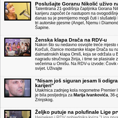
Poslušajte Goranu Nikolić uživo 
Talentirana 21-godišnja čapljinka Gorana Ni
karijeru započet će nastupom na ovogodišn
danas su je premijerno mogli čuti i slušatelji
tri autorske pjesme (Angel, Njemu i Diamond
Šapine.
Ženska klapa Drača na RDV-u
Nakon što su nedavno osvojile treće mjesto
Korčuli, članice mostarske klape Drača su n
dalmatinskih klapa Omiš, koja se održala u B
nagradu stručnoga žirija, i time se plasirale
večerima u Omišu. Na RDV-u izvode: Čovik o
svijet. Uživajte
"Nisam još siguran jesam li odigr
karijeri"
Utakmica zadnjeg kola nogometne Premier lig
je bila posljednja za
Marija Ivankovića
, 36-
Zrinjskog.
Željko putuje na polufinale Lige p
Heineken i RDV pobjednika kviza ''Liga prva