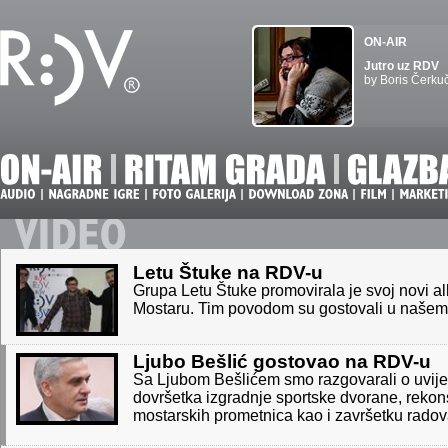
ON-AIR
Jutro uz RDV
by Boris Čerku
Letu Štuke na RDV-u
Grupa Letu Štuke promovirala je svoj novi a
Mostaru. Tim povodom su gostovali u našem
Ljubo Bešlić gostovao na RDV-u
Sa Ljubom Bešlićem smo razgovarali o uvij
dovršetka izgradnje sportske dvorane, rekons
mostarskih prometnica kao i završetku radova 