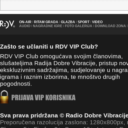
ON-AIR
|
RITAM GRADA
|
GLAZBA
|
SPORT
|
VIDEO
AUDIO
|
NAGRADNE IGRE
|
FOTO GALERIJA
|
DOWNLOAD ZONA
|
Zašto se učlaniti u RDV VIP Club?
RDV VIP Club omogućava svojim članovima,
slušateljima Radija Dobre Vibracije, pristup no
ekskluzivnim sadržajima, sudjelovanje u nagr
igrama i raznim izborima, te mnoštvo drugih
pogodnosti.
Sva prava pridržana © Radio Dobre Vibracij
Preporučena razolucija zaslona: 1280x800px