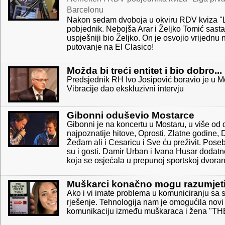
Barcelonu
Nakon sedam dvoboja u okviru RDV kviza ''L
pobjednik. Nebojša Arar i Željko Tomić sastal
uspješniji bio Željko. On je osvojio vrijedn
putovanje na El Clasico!
Možda bi treći entitet i bio dobro...
Predsjednik RH Ivo Josipović boravio je u M
Vibracije dao ekskluzivni intervju
Gibonni oduševio Mostarce
Gibonni je na koncertu u Mostaru, u više od
najpoznatije hitove, Oprosti, Zlatne godine, 
Žeđam ali i Cesaricu i Sve ću preživit. Pose
su i gosti. Damir Urban i Ivana Husar dodatn
koja se osjećala u prepunoj sportskoj dvorani 
Muškarci konačno mogu razumjeti 
Ako i vi imate problema u komuniciranju sa s
rješenje. Tehnologija nam je omogućila novi
komunikaciju između muškaraca i žena "