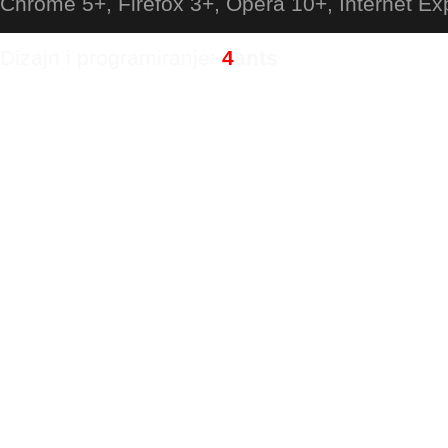
Chrome 5+, Firefox 3+, Opera 10+, Internet Ex
Dizajn i programiranje:
4
ants