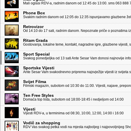
Mali oglasi RDV-a, radnim danom od 12:45 do 13:00. sms 063 888 78
Phone Box
Svakim radnim danom od 12:05 do 12:35 ispunjavamo glazbene želj
Retrovizor
Od 14:10 do 17 sati, radnim danom. Nepoznate priče o poznatima iz 
Ritam Grada
Gostovanja, lokalne teme, kontakt, nagradne igre, glazbene vijesti,
Sport Special
Svakog ponedjeljka od 13 sati Ante Sesar Vam donosi najnovije infor
Sportske Vijesti
Ante Sesar Vam svakodnevno priprema najsvježije vijesti iz svijeta s
Svijet Filma
Filmski magazin, subotom od 10:30 do 11:00. Vijesti, najave, preporu
Ten Free Styles
Domaća top lista, subotom od 18:00-18:45 i nedjeljom od 14:00
Vijesti
Vijesti RDV-a, u terminima od 08:30, 10:00, 12:00, 14:00 i 16:00
Vodič za shopping
RDV Vas svakog petka vodi na mjesta najboljeg i najpovoljnijeg S