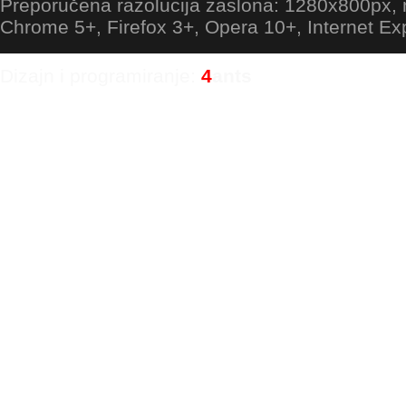
Preporučena razolucija zaslona: 1280x800px
Chrome 5+, Firefox 3+, Opera 10+, Internet Ex
Dizajn i programiranje:
4
ants