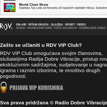
World Chart Show
Svjetska Top Lista od trenutno 20 najvećih svjetskih hitova. Suboto
ON-AIR
|
RITAM GRADA
|
GLAZBA
|
SPORT
|
VIDEO
AUDIO
|
NAGRADNE IGRE
|
FOTO GALERIJA
|
DOWNLOAD ZONA
|
Zašto se učlaniti u RDV VIP Club?
RDV VIP Club omogućava svojim članovima,
slušateljima Radija Dobre Vibracije, pristup no
ekskluzivnim sadržajima, sudjelovanje u nagr
igrama i raznim izborima, te mnoštvo drugih
pogodnosti.
Sva prava pridržana © Radio Dobre Vibracij