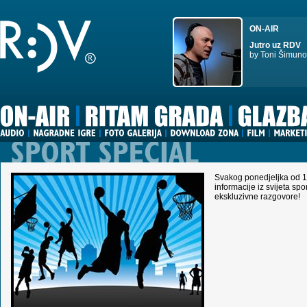
ON-AIR
Jutro uz RDV
by Toni Šimuno
Svakog ponedjeljka od 1
informacije iz svijeta spo
ekskluzivne razgovore!