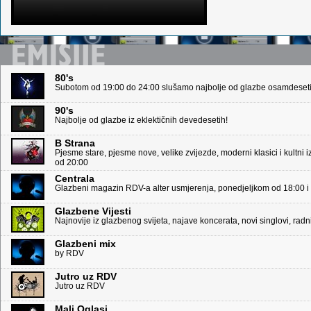
80's
Subotom od 19:00 do 24:00 slušamo najbolje od glazbe osamdeseti
90's
Najbolje od glazbe iz eklektičnih devedesetih!
B Strana
Pjesme stare, pjesme nove, velike zvijezde, moderni klasici i kultni 
od 20:00
Centrala
Glazbeni magazin RDV-a alter usmjerenja, ponedjeljkom od 18:00 i
Glazbene Vijesti
Najnovije iz glazbenog svijeta, najave koncerata, novi singlovi, ra
Glazbeni mix
by RDV
Jutro uz RDV
Jutro uz RDV
Mali Oglasi