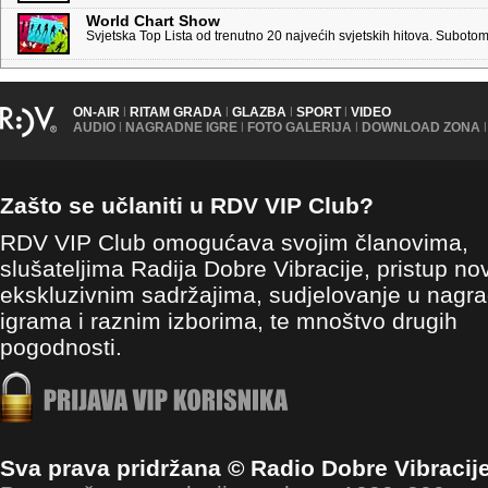
World Chart Show
Svjetska Top Lista od trenutno 20 najvećih svjetskih hitova. Suboto
ON-AIR
|
RITAM GRADA
|
GLAZBA
|
SPORT
|
VIDEO
AUDIO
|
NAGRADNE IGRE
|
FOTO GALERIJA
|
DOWNLOAD ZONA
|
Zašto se učlaniti u RDV VIP Club?
RDV VIP Club omogućava svojim članovima,
slušateljima Radija Dobre Vibracije, pristup no
ekskluzivnim sadržajima, sudjelovanje u nagr
igrama i raznim izborima, te mnoštvo drugih
pogodnosti.
Sva prava pridržana © Radio Dobre Vibracij