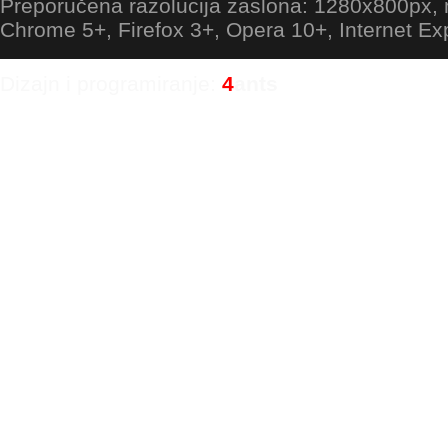
Preporučena razolucija zaslona: 1280x800px
Chrome 5+, Firefox 3+, Opera 10+, Internet Ex
Dizajn i programiranje:
4
ants