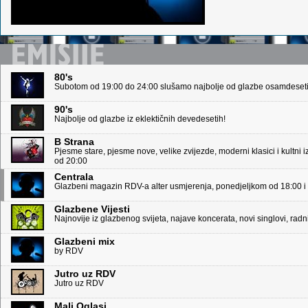
80's
Subotom od 19:00 do 24:00 slušamo najbolje od glazbe osamdeseti
90's
Najbolje od glazbe iz eklektičnih devedesetih!
B Strana
Pjesme stare, pjesme nove, velike zvijezde, moderni klasici i kultni 
od 20:00
Centrala
Glazbeni magazin RDV-a alter usmjerenja, ponedjeljkom od 18:00 i
Glazbene Vijesti
Najnovije iz glazbenog svijeta, najave koncerata, novi singlovi, ra
Glazbeni mix
by RDV
Jutro uz RDV
Jutro uz RDV
Mali Oglasi