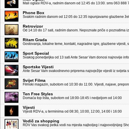
Mali oglasi RDV-a, radnim danom od 12:45 do 13:00. sms 063 888 78
Phone Box
Svakim radnim danom od 12:05 do 12:35 ispunjavamo glazbene želj
Retrovizor
Od 14:10 do 17 sati, radnim danom. Nepoznate priče o poznatima iz 
Ritam Grada
Gostovanja, lokalne teme, kontakt, nagradne igre, glazbene vijesti,
Sport Special
Svakog ponedjeljka od 13 sati Ante Sesar Vam donosi najnovije infor
Sportske Vijesti
Ante Sesar Vam svakodnevno priprema najsvježije vijesti iz svijeta s
Svijet Filma
Filmski magazin, subotom od 10:30 do 11:00. Vijesti, najave, preporu
Ten Free Styles
Domaća top lista, subotom od 18:00-18:45 i nedjeljom od 14:00
Vijesti
Vijesti RDV-a, u terminima od 08:30, 10:00, 12:00, 14:00 i 16:00
Vodič za shopping
RDV Vas svakog petka vodi na mjesta najboljeg i najpovoljnijeg S