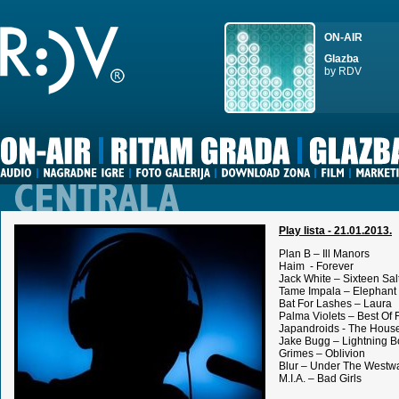
ON-AIR
Glazba
by RDV
Play lista - 21.01.2013.
Plan B – Ill Manors
Haim - Forever
Jack White – Sixteen Sal
Tame Impala – Elephant
Bat For Lashes – Laura
Palma Violets – Best Of 
Japandroids - The House
Jake Bugg – Lightning Bo
Grimes – Oblivion
Blur – Under The Westw
M.I.A. – Bad Girls