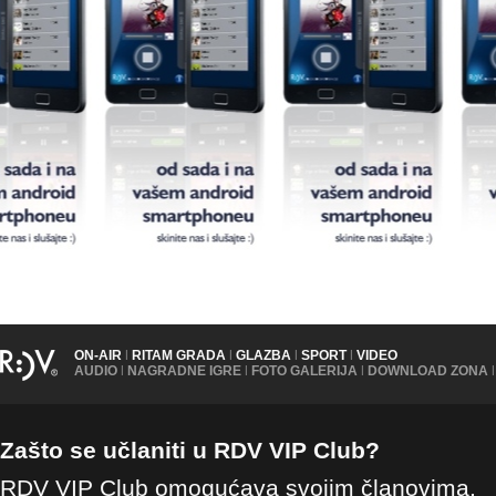
ON-AIR
|
RITAM GRADA
|
GLAZBA
|
SPORT
|
VIDEO
AUDIO
|
NAGRADNE IGRE
|
FOTO GALERIJA
|
DOWNLOAD ZONA
|
Zašto se učlaniti u RDV VIP Club?
RDV VIP Club omogućava svojim članovima,