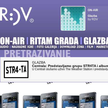
ON-AIR
Glazba
by RDV
GLAZBA
Centrala: Predstavljamo grupu STR4TA i albu
U Centrali slušamo uživo The Weather Station i predsta