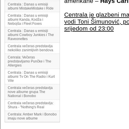
amerikane –
Hays Carl
Centrala : Danas u emisiji
albumi MistakeMistake i Ride
Centrala je glazbeni ma
Centrala : Danas u emisiji
albumi Kanda, Kodža i
vodi Toni Šimunović, p
Nebojša i Fleet Foxes
srijedom od 23:00
Centrala : Danas u emisiji
albumi Cowboy Junkies i The
Raveonettes
Centrala večeras predstavlja
nekoliko zanimljivih bendova
Cenrala: Večeras
predstavljamo Punčke i The
Allergies
Centrala : Danas u emisiji
albumi Tv On The Radio i Kurt
Vile
Centrala večeras predstavlja
nove albume grupa The
National i Bonobo
Centrala večeras predstavlja:
Shura - "Nothing's Real
Centrala: Amber Mark i Bonobo
imaju nove albume