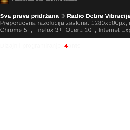
Sva prava pridržana © Radio Dobre Vibracij
Preporučena razolucija zaslona: 1280x800px
Chrome 5+, Firefox 3+, Opera 10+, Internet Ex
Dizajn i programiranje:
4
ants