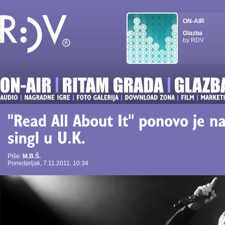
ON-AIR
Glazba
by RDV
Piše:
M.B.Š.
Ponedjeljak, 7.11.2011. 10:34