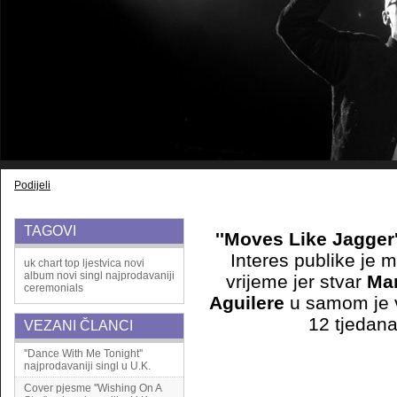
Podijeli
TAGOVI
''Moves Like Jagger'
Interes publike je ma
uk chart
top ljestvica
novi
album
novi singl
najprodavaniji
vrijeme jer stvar
Mar
ceremonials
Aguilere
u samom je v
12 tjedan
VEZANI ČLANCI
''Dance With Me Tonight''
najprodavaniji singl u U.K.
Cover pjesme ''Wishing On A