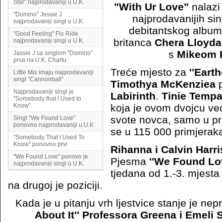
Star'' najprodavaniji u U.K.
"With Ur Love"
nalazi
''Domino'' Jessie J
najprodavanijih sin
najprodavaniji singl u U.K.
debitantskog albu
''Good Feeling'' Flo Ride
britanca
Chera Lloyda
najprodavaniji singl u U.K.
s
Mikeom 
Jassie J sa singlom ''Domino''
prva na U.K. Chartu
Treće mjesto za
''Eart
Little Mix imaju najprodavaniji
singl ''Cannonball''
Timothya McKenziea
p
Najprodavaniji singl je
Labirinth
.
Tinie Temp
''Somebody that I Used to
Know''
koja je ovom dvojcu vec
svote novca, samo u pr
Singl ''We Found Love''
ponovno najprodavaniji u U.K.
se u 115 000 primjerak
''Somebody That I Used To
Know'' ponovno prvi
Rihanna i Calvin Harri
''We Found Love'' ponovo je
Pjesma
''We Found Lo
najprodavaniji singl u U.K.
tjedana od 1.-3. mjesta
na drugoj je poziciji.
Kada je u pitanju vrh ljestvice stanje je ne
About It'' Professora Greena i Emeli