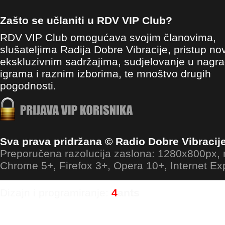
Zašto se učlaniti u RDV VIP Club?
RDV VIP Club omogućava svojim članovima,
slušateljima Radija Dobre Vibracije, pristup no
ekskluzivnim sadržajima, sudjelovanje u nagr
igrama i raznim izborima, te mnoštvo drugih
pogodnosti.
Sva prava pridržana © Radio Dobre Vibracij
Preporučena razolucija zaslona: 1280x800px
Chrome 5+, Firefox 3+, Opera 10+, Internet Ex
Dizajn i programiranje:
4
ants