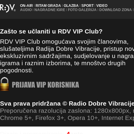
ON-AIR
|
RITAM GRADA
|
GLAZBA
|
SPORT
|
VIDEO
AUDIO
|
NAGRADNE IGRE
|
FOTO GALERIJA
|
DOWNLOAD ZONA
|
Zašto se učlaniti u RDV VIP Club?
RDV VIP Club omogućava svojim članovima,
slušateljima Radija Dobre Vibracije, pristup no
ekskluzivnim sadržajima, sudjelovanje u nagr
igrama i raznim izborima, te mnoštvo drugih
pogodnosti.
Sva prava pridržana © Radio Dobre Vibracij
Preporučena razolucija zaslona: 1280x800px
Chrome 5+, Firefox 3+, Opera 10+, Internet Ex
Dizajn i programiranje:
4
ants