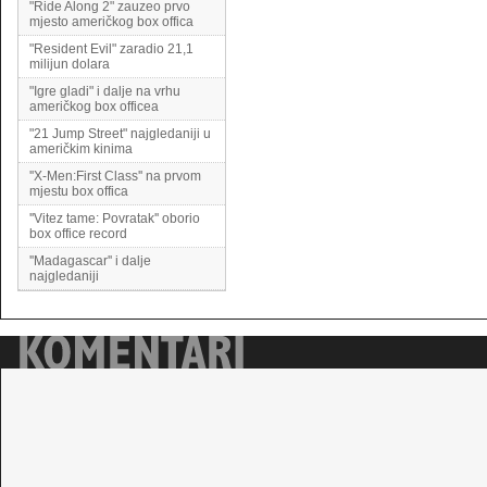
"Ride Along 2" zauzeo prvo
mjesto američkog box offica
"Resident Evil" zaradio 21,1
milijun dolara
"Igre gladi" i dalje na vrhu
američkog box officea
"21 Jump Street" najgledaniji u
američkim kinima
''X-Men:First Class'' na prvom
mjestu box offica
''Vitez tame: Povratak'' oborio
box office record
''Madagascar'' i dalje
najgledaniji