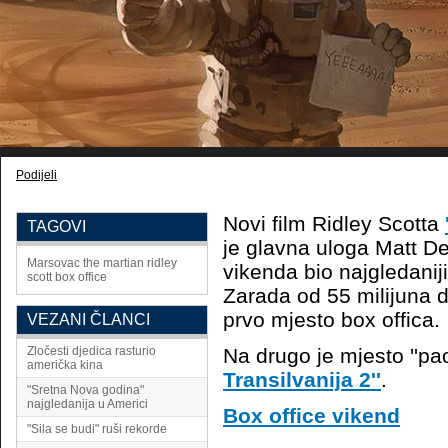
Podijeli
Novi film Ridley Scotta
TAGOVI
je glavna uloga Matt D
Marsovac
the martian
ridley
vikenda bio najgledanij
scott
box office
Zarada od 55 milijuna d
prvo mjesto box offica.
VEZANI ČLANCI
Zločesti djedica rasturio
Na drugo je mjesto ''pao
američka kina
Transilvanija 2''
.
"Sretna Nova godina"
najgledanija u Americi
Box office vikend
"Sila se budi" ruši rekorde