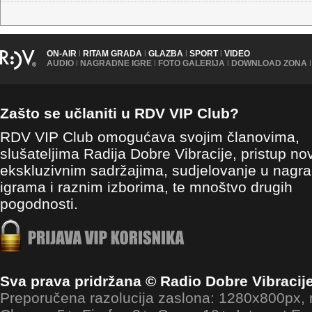
ON-AIR
|
RITAM GRADA
|
GLAZBA
|
SPORT
|
VIDEO
AUDIO
|
NAGRADNE IGRE
|
FOTO GALERIJA
|
DOWNLOAD ZONA
|
Zašto se učlaniti u RDV VIP Club?
RDV VIP Club omogućava svojim članovima,
slušateljima Radija Dobre Vibracije, pristup no
ekskluzivnim sadržajima, sudjelovanje u nagr
igrama i raznim izborima, te mnoštvo drugih
pogodnosti.
Sva prava pridržana © Radio Dobre Vibracij
Preporučena razolucija zaslona: 1280x800px