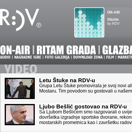
ON-AIR
Glazba
by RDV
Letu Štuke na RDV-u
Grupa Letu Štuke promovirala je svoj novi a
Mostaru. Tim povodom su gostovali u našem
Ljubo Bešlić gostovao na RDV-u
Sa Ljubom Bešlićem smo razgovarali o uvij
dovršetka izgradnje sportske dvorane, rekons
mostarskih prometnica kao i završetku radova 