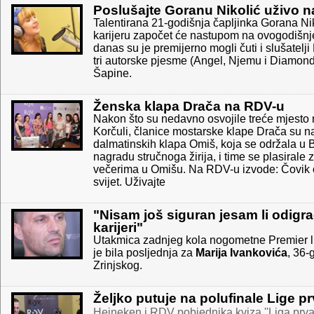
Poslušajte Goranu Nikolić uživo 
Talentirana 21-godišnja čapljinka Gorana Ni
karijeru započet će nastupom na ovogodišn
danas su je premijerno mogli čuti i slušatelji
tri autorske pjesme (Angel, Njemu i Diamond
Šapine.
Ženska klapa Drača na RDV-u
Nakon što su nedavno osvojile treće mjesto
Korčuli, članice mostarske klape Drača su n
dalmatinskih klapa Omiš, koja se održala u B
nagradu stručnoga žirija, i time se plasirale
večerima u Omišu. Na RDV-u izvode: Čovik o
svijet. Uživajte
"Nisam još siguran jesam li odigr
karijeri"
Utakmica zadnjeg kola nogometne Premier lig
je bila posljednja za
Marija Ivankovića
, 36-
Zrinjskog.
Željko putuje na polufinale Lige p
Heineken i RDV pobjednika kviza ''Liga prva