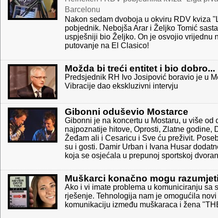
Barcelonu
Nakon sedam dvoboja u okviru RDV kviza ''L
pobjednik. Nebojša Arar i Željko Tomić sastal
uspješniji bio Željko. On je osvojio vrijedn
putovanje na El Clasico!
Možda bi treći entitet i bio dobro...
Predsjednik RH Ivo Josipović boravio je u M
Vibracije dao ekskluzivni intervju
Gibonni oduševio Mostarce
Gibonni je na koncertu u Mostaru, u više od
najpoznatije hitove, Oprosti, Zlatne godine, 
Žeđam ali i Cesaricu i Sve ću preživit. Pose
su i gosti. Damir Urban i Ivana Husar dodatn
koja se osjećala u prepunoj sportskoj dvorani 
Muškarci konačno mogu razumjeti 
Ako i vi imate problema u komuniciranju sa s
rješenje. Tehnologija nam je omogućila novi
komunikaciju između muškaraca i žena "