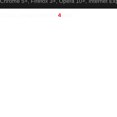
Chrome 5+, Firefox 3+, Opera 10+, Internet Ex
Dizajn i programiranje:
4
ants