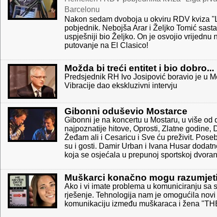
Barcelonu
Nakon sedam dvoboja u okviru RDV kviza ''L
pobjednik. Nebojša Arar i Željko Tomić sastal
uspješniji bio Željko. On je osvojio vrijedn
putovanje na El Clasico!
Možda bi treći entitet i bio dobro...
Predsjednik RH Ivo Josipović boravio je u M
Vibracije dao ekskluzivni intervju
Gibonni oduševio Mostarce
Gibonni je na koncertu u Mostaru, u više od
najpoznatije hitove, Oprosti, Zlatne godine, 
Žeđam ali i Cesaricu i Sve ću preživit. Pose
su i gosti. Damir Urban i Ivana Husar dodatn
koja se osjećala u prepunoj sportskoj dvorani 
Muškarci konačno mogu razumjeti 
Ako i vi imate problema u komuniciranju sa s
rješenje. Tehnologija nam je omogućila novi
komunikaciju između muškaraca i žena "