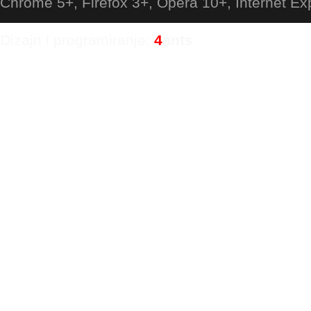
Chrome 5+, Firefox 3+, Opera 10+, Internet Ex
Dizajn i programiranje:
4
ants