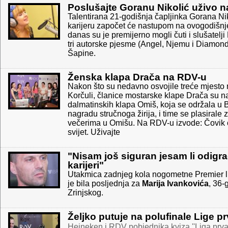
Poslušajte Goranu Nikolić uživo 
Talentirana 21-godišnja čapljinka Gorana Ni
karijeru započet će nastupom na ovogodišn
danas su je premijerno mogli čuti i slušatelji
tri autorske pjesme (Angel, Njemu i Diamond
Šapine.
Ženska klapa Drača na RDV-u
Nakon što su nedavno osvojile treće mjesto
Korčuli, članice mostarske klape Drača su n
dalmatinskih klapa Omiš, koja se održala u B
nagradu stručnoga žirija, i time se plasirale
večerima u Omišu. Na RDV-u izvode: Čovik o
svijet. Uživajte
"Nisam još siguran jesam li odigr
karijeri"
Utakmica zadnjeg kola nogometne Premier lig
je bila posljednja za
Marija Ivankovića
, 36-
Zrinjskog.
Željko putuje na polufinale Lige p
Heineken i RDV pobjednika kviza ''Liga prva