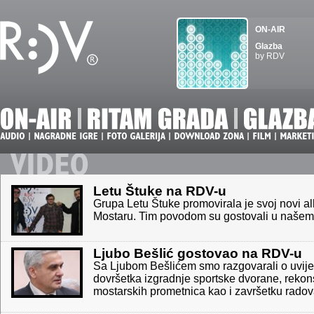
ON-AIR
Glazba
by RDV
Letu Štuke na RDV-u
Grupa Letu Štuke promovirala je svoj novi a
Mostaru. Tim povodom su gostovali u našem
Ljubo Bešlić gostovao na RDV-u
Sa Ljubom Bešlićem smo razgovarali o uvij
dovršetka izgradnje sportske dvorane, rekons
mostarskih prometnica kao i završetku radova 