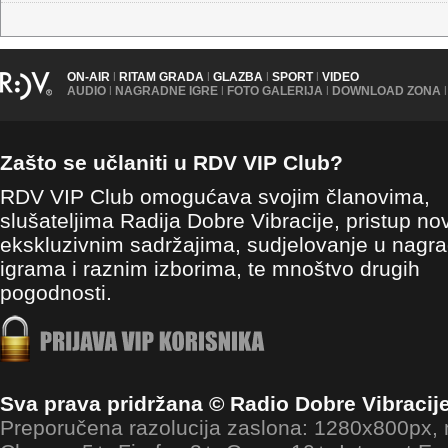
ON-AIR
|
RITAM GRADA
|
GLAZBA
|
SPORT
|
VIDEO
AUDIO
|
NAGRADNE IGRE
|
FOTO GALERIJA
|
DOWNLOAD ZONA
|
Zašto se učlaniti u RDV VIP Club?
RDV VIP Club omogućava svojim članovima,
slušateljima Radija Dobre Vibracije, pristup no
ekskluzivnim sadržajima, sudjelovanje u nagr
igrama i raznim izborima, te mnoštvo drugih
pogodnosti.
Sva prava pridržana © Radio Dobre Vibracij
Preporučena razolucija zaslona: 1280x800px