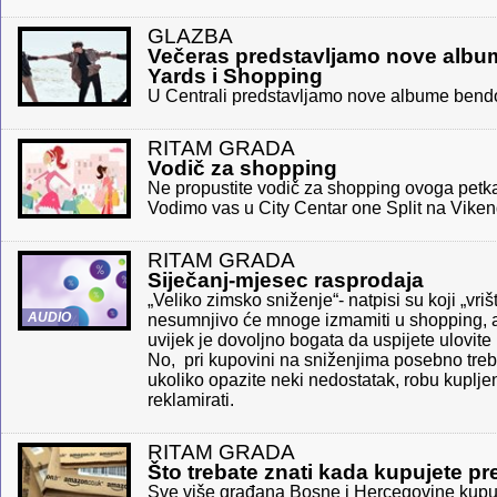
GLAZBA
Večeras predstavljamo nove albu
Yards i Shopping
U Centrali predstavljamo nove albume bend
RITAM GRADA
Vodič za shopping
Ne propustite vodič za shopping ovoga pet
Vodimo vas u City Centar one Split na Vikend
RITAM GRADA
Siječanj-mjesec rasprodaja
„Veliko zimsko sniženje“- natpisi su koji „vriš
AUDIO
nesumnjivo će mnoge izmamiti u shopping, 
uvijek je dovoljno bogata da uspijete ulovite
No, pri kupovini na sniženjima posebno treba
ukoliko opazite neki nedostatak, robu kuplj
reklamirati.
RITAM GRADA
Što trebate znati kada kupujete pr
Sve više građana Bosne i Hercegovine kupuje