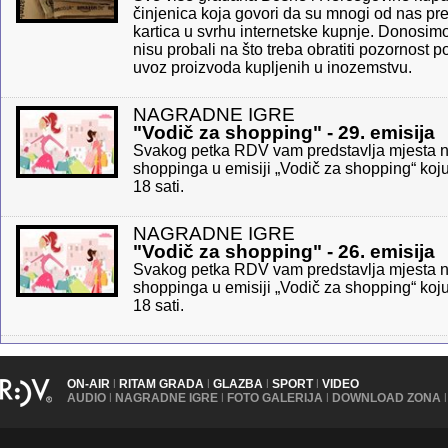
činjenica koja govori da su mnogi od nas prev
kartica u svrhu internetske kupnje. Donosimo
nisu probali na što treba obratiti pozornost 
uvoz proizvoda kupljenih u inozemstvu.
NAGRADNE IGRE
"Vodič za shopping" - 29. emisija
Svakog petka RDV vam predstavlja mjesta na
shoppinga u emisiji „Vodič za shopping“ koju 
18 sati.
NAGRADNE IGRE
"Vodič za shopping" - 26. emisija
Svakog petka RDV vam predstavlja mjesta na
shoppinga u emisiji „Vodič za shopping“ koju 
18 sati.
ON-AIR
|
RITAM GRADA
|
GLAZBA
|
SPORT
|
VIDEO
AUDIO
|
NAGRADNE IGRE
|
FOTO GALERIJA
|
DOWNLOAD ZONA
|