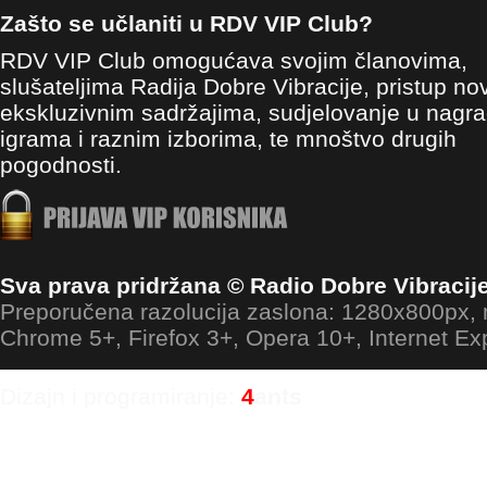
Zašto se učlaniti u RDV VIP Club?
RDV VIP Club omogućava svojim članovima,
slušateljima Radija Dobre Vibracije, pristup no
ekskluzivnim sadržajima, sudjelovanje u nagr
igrama i raznim izborima, te mnoštvo drugih
pogodnosti.
Sva prava pridržana © Radio Dobre Vibracij
Preporučena razolucija zaslona: 1280x800px
Chrome 5+, Firefox 3+, Opera 10+, Internet Ex
Dizajn i programiranje:
4
ants