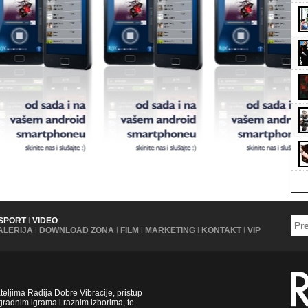
SPORT
|
VIDEO
ALERIJA
|
DOWNLOAD ZONA
|
FILM
|
MARKETING
|
KONTAKT
|
VIP
ljima Radija Dobre Vibracije, pristup
radnim igrama i raznim izborima, te