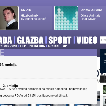
ON-AIR
UPRAVO SVIRA
Glazbeni mix
Glass Animals
by Valentino Jegdić
Heat Waves
94. emisija
- 2. emisija
AKO! RDV Vas svakog petka vodi na mjesta najboljeg i najpovoljnijeg
g petka na RDV-u od 9 i 15 i poslijepodne od 18 sati.