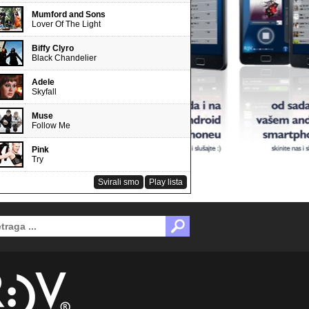
Mumford and Sons
Lover Of The Light
Biffy Clyro
Black Chandelier
Adele
Skyfall
Muse
Follow Me
Pink
Try
Svirali smo
Play lista