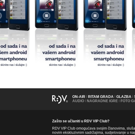
ON-AIR
|
RITAM GRADA
|
GLAZBA
|
AUDIO
|
NAGRADNE IGRE
|
FOTO G
Zašto se učlaniti u RDV VIP Club?
RDV VIP Club omogućava svojim članovima, slušate
novim ekskluzivnim sadržajima, sudjelovanje u nag