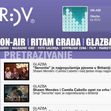
ON-AIR
Glazba
by RDV
GLAZBA
"Senorita" je najpopularnija pjesma u Britaniji
Shawn Mendes i Camila Cabello i oavj tjedan imaju najp
GLAZBA
Shawn Mendes i Camila Cabello opet na vrhu
Singl "Senorita" opet je najprodavaniji u Britaniji
GLAZBA