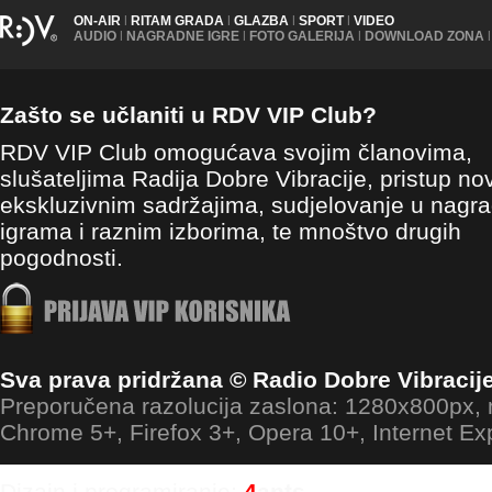
ON-AIR
|
RITAM GRADA
|
GLAZBA
|
SPORT
|
VIDEO
AUDIO
|
NAGRADNE IGRE
|
FOTO GALERIJA
|
DOWNLOAD ZONA
|
Zašto se učlaniti u RDV VIP Club?
RDV VIP Club omogućava svojim članovima,
slušateljima Radija Dobre Vibracije, pristup no
ekskluzivnim sadržajima, sudjelovanje u nagr
igrama i raznim izborima, te mnoštvo drugih
pogodnosti.
Sva prava pridržana © Radio Dobre Vibracij
Preporučena razolucija zaslona: 1280x800px
Chrome 5+, Firefox 3+, Opera 10+, Internet Ex
Dizajn i programiranje:
4
ants