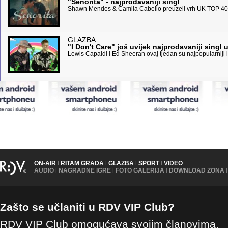
"Senorita" - najprodavaniji singl
Shawn Mendes & Camila Cabello preuzeli vrh UK TOP 40
GLAZBA
"I Don't Care" još uvijek najprodavaniji singl u
Lewis Capaldi i Ed Sheeran ovaj tjedan su najpopularniji iz
ON-AIR
|
RITAM GRADA
|
GLAZBA
|
SPORT
|
VIDEO
AUDIO
|
NAGRADNE IGRE
|
FOTO GALERIJA
|
DOWNLOAD ZONA
|
Zašto se učlaniti u RDV VIP Club?
RDV VIP Club omogućava svojim članovima,