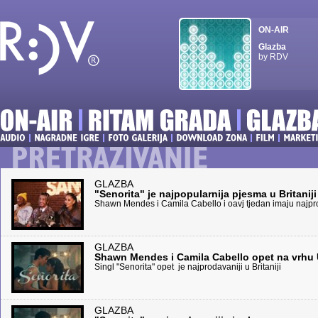
ON-AIR
Glazba
by RDV
GLAZBA
"Senorita" je najpopularnija pjesma u Britaniji
Shawn Mendes i Camila Cabello i oavj tjedan imaju najp
GLAZBA
Shawn Mendes i Camila Cabello opet na vrhu
Singl "Senorita" opet je najprodavaniji u Britaniji
GLAZBA