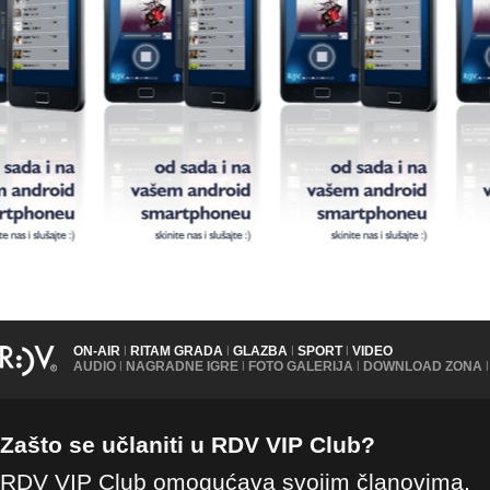
ON-AIR
|
RITAM GRADA
|
GLAZBA
|
SPORT
|
VIDEO
AUDIO
|
NAGRADNE IGRE
|
FOTO GALERIJA
|
DOWNLOAD ZONA
|
Zašto se učlaniti u RDV VIP Club?
RDV VIP Club omogućava svojim članovima,