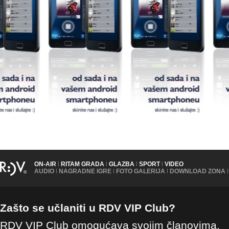
ON-AIR
|
RITAM GRADA
|
GLAZBA
|
SPORT
|
VIDEO
AUDIO
|
NAGRADNE IGRE
|
FOTO GALERIJA
|
DOWNLOAD ZONA
|
Zašto se učlaniti u RDV VIP Club?
RDV VIP Club omogućava svojim članovima,