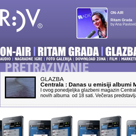
ON-AIR
Ritam Grada
by Ana Pavlovi
GLAZBA
Centrala : Danas u emisiji albumi 
I ovog ponedjeljka glazbeni magazin Centra
novih albuma od 18 sati. Večeras predsta