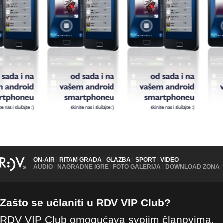
ON-AIR
|
RITAM GRADA
|
GLAZBA
|
SPORT
|
VIDEO
AUDIO
|
NAGRADNE IGRE
|
FOTO GALERIJA
|
DOWNLOAD ZONA
|
Zašto se učlaniti u RDV VIP Club?
RDV VIP Club omogućava svojim članovima,