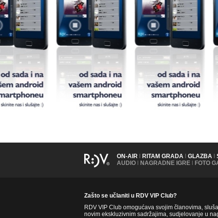
ON-AIR
|
RITAM GRADA
|
GLAZBA
|
AUDIO
|
NAGRADNE IGRE
|
FOTO G
Zašto se učlaniti u RDV VIP Club?
RDV VIP Club omogućava svojim članovima, slušate
novim ekskluzivnim sadržajima, sudjelovanje u nag