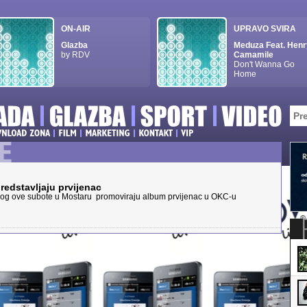
ON-AIR
UPRAVO SVIRA
Glazba
Meduza Feat. Henr
by RDV
Camamile
Don't Wanna Go
Home
redstavljaju prvijenac
škog ove subote u Mostaru promoviraju album prvijenac u OKC-u