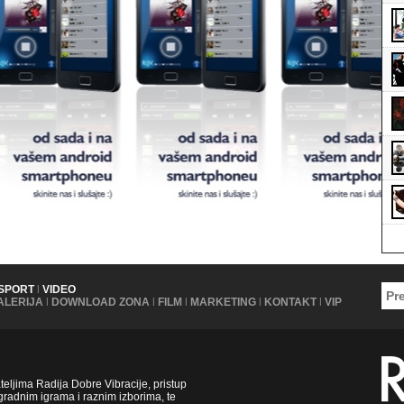
SPORT
|
VIDEO
ALERIJA
|
DOWNLOAD ZONA
|
FILM
|
MARKETING
|
KONTAKT
|
VIP
ljima Radija Dobre Vibracije, pristup
radnim igrama i raznim izborima, te