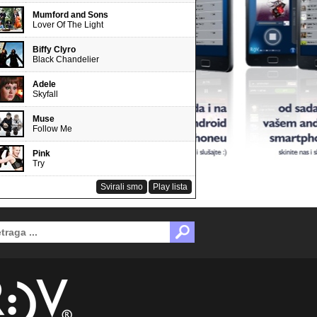
Mumford and Sons
Lover Of The Light
Biffy Clyro
Black Chandelier
Adele
Skyfall
Muse
Follow Me
Pink
Try
Svirali smo
Play lista