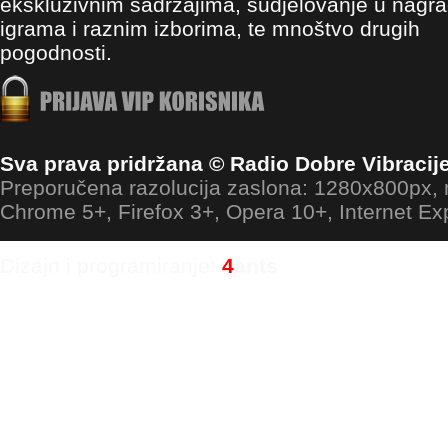
ekskluzivnim sadržajima, sudjelovanje u nagr
igrama i raznim izborima, te mnoštvo drugih
pogodnosti.
Sva prava pridržana © Radio Dobre Vibracij
Preporučena razolucija zaslona: 1280x800px
Chrome 5+, Firefox 3+, Opera 10+, Internet Ex
Dizajn i programiranje:
4
ants