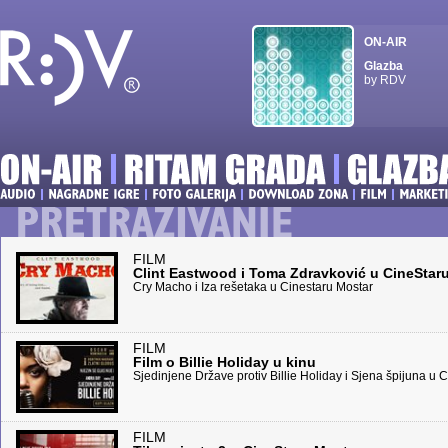
ON-AIR
Glazba
by RDV
FILM
Clint Eastwood i Toma Zdravković u CineStar
Cry Macho i Iza rešetaka u Cinestaru Mostar
FILM
Film o Billie Holiday u kinu
Sjedinjene Države protiv Billie Holiday i Sjena špijuna u 
FILM