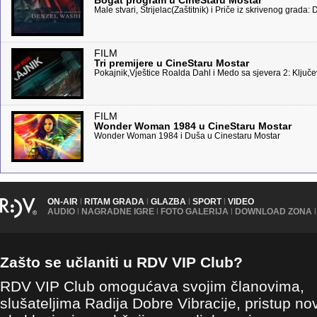
Bogat program u CineStaru Mostar
Male stvari, Strijelac(Zaštitnik) i Priče iz skrivenog grada
FILM
Tri premijere u CineStaru Mostar
Pokajnik,Vještice Roalda Dahl i Medo sa sjevera 2: Ključe
FILM
Wonder Woman 1984 u CineStaru Mostar
Wonder Woman 1984 i Duša u Cinestaru Mostar
ON-AIR
|
RITAM GRADA
|
GLAZBA
|
SPORT
|
VIDEO
AUDIO
|
NAGRADNE IGRE
|
FOTO GALERIJA
|
DOWNLOAD ZONA
|
Zašto se učlaniti u RDV VIP Club?
RDV VIP Club omogućava svojim članovima,
slušateljima Radija Dobre Vibracije, pristup no