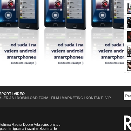
SPORT
|
VIDEO
ALERIJA
|
DOWNLOAD ZONA
|
FILM
|
MARKETING
|
KONTAKT
|
VIP
ljima Radija Dobre Vibracije, pristup
radnim igrama i raznim izborima, te