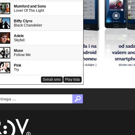
Mumford and Sons
Lover Of The Light
Biffy Clyro
Black Chandelier
Adele
Skyfall
Muse
Follow Me
Pink
Try
Svirali smo
Play lista