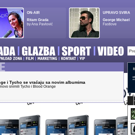
ON-AIR
UPRAVO SVIRA
Ritam Grada
George Michael
by Ana Pavlović
Fastlove
nge i Tycho se vraćaju sa novim albumima
 novo snimili Tycho i Blood Orange