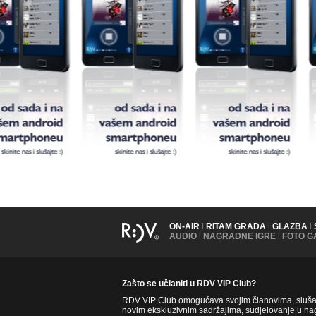
ON-AIR
|
RITAM GRADA
|
GLAZBA
|
AUDIO
|
NAGRADNE IGRE
|
FOTO G
Zašto se učlaniti u RDV VIP Club?
RDV VIP Club omogućava svojim članovima, slušate
novim ekskluzivnim sadržajima, sudjelovanje u nag