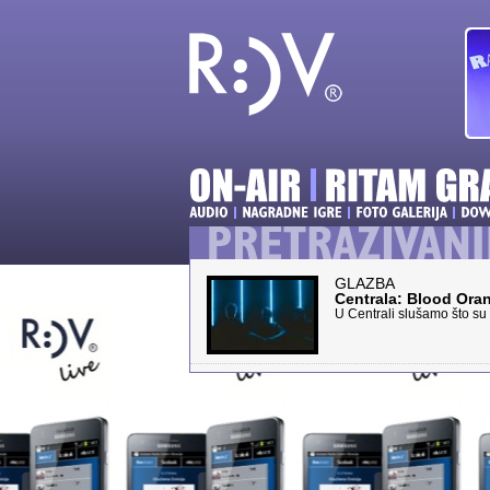
GLAZBA
Centrala: Blood Ora
U Centrali slušamo što su