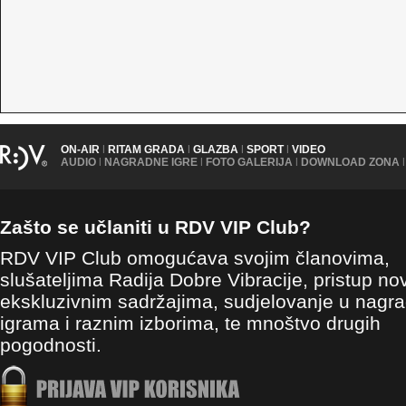
ON-AIR
|
RITAM GRADA
|
GLAZBA
|
SPORT
|
VIDEO
AUDIO
|
NAGRADNE IGRE
|
FOTO GALERIJA
|
DOWNLOAD ZONA
|
Zašto se učlaniti u RDV VIP Club?
RDV VIP Club omogućava svojim članovima,
slušateljima Radija Dobre Vibracije, pristup no
ekskluzivnim sadržajima, sudjelovanje u nagr
igrama i raznim izborima, te mnoštvo drugih
pogodnosti.