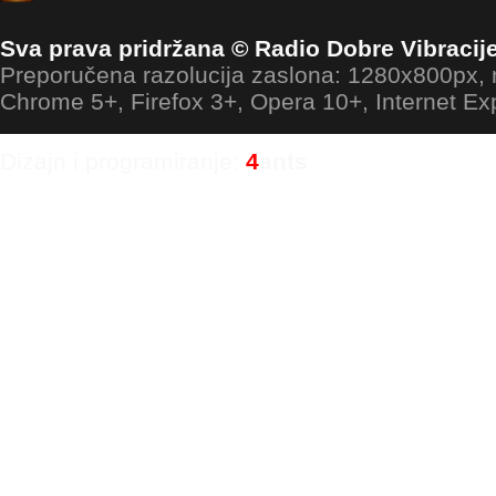
Sva prava pridržana © Radio Dobre Vibracij
Preporučena razolucija zaslona: 1280x800px
Chrome 5+, Firefox 3+, Opera 10+, Internet Ex
Dizajn i programiranje:
4
ants