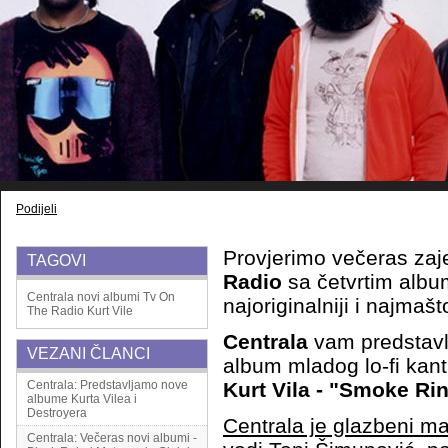
Podijeli
Provjerimo večeras zaj
TAGOVI
Radio
sa četvrtim albu
Centrala
novi albumi
Tv On
najoriginalniji i najmašto
The Radio
Kurt Vile
Centrala
vam predstavlj
VEZANI ČLANCI
album mladog lo-fi kant
Centrala: Predstavljamo nove
Kurt Vila - "Smoke Ri
albume Kurta Vilea i
Destroyera
Centrala je glazbeni ma
Centrala: Večeras novi albumi -