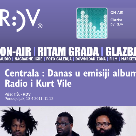
ON-AIR
Glazba
by RDV
Piše:
T.Š. - RDV
Ponedjeljak, 18.4.2011. 11:12