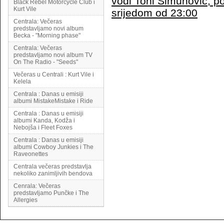
vodi Toni Šimunović, p
Black Rebel Motorcycle Club i
Kurt Vile
srijedom od 23:00
Centrala: Večeras
predstavljamo novi album
Becka - "Morning phase"
Centrala: Večeras
predstavljamo novi album TV
On The Radio - "Seeds"
Večeras u Centrali : Kurt Vile i
Kelela
Centrala : Danas u emisiji
albumi MistakeMistake i Ride
Centrala : Danas u emisiji
albumi Kanda, Kodža i
Nebojša i Fleet Foxes
Centrala : Danas u emisiji
albumi Cowboy Junkies i The
Raveonettes
Centrala večeras predstavlja
nekoliko zanimljivih bendova
Cenrala: Večeras
predstavljamo Punčke i The
Allergies