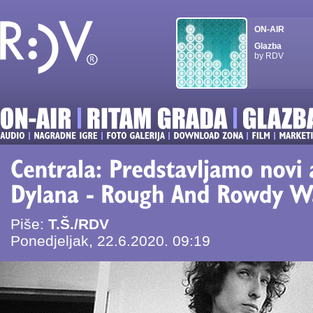
ON-AIR
Glazba
by RDV
Piše:
T.Š./RDV
Ponedjeljak, 22.6.2020. 09:19