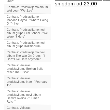
Jazz"
srijedom od 23:00
Centrala: Predstavljamo album
Wet Leg - "Wet Leg"
Centrala: Predstavljamo
Marvina Gayea - "What's Going
On" - live
Centrala: Predstavljamo novi
album grupe Film School - "We
Weren’t Here"
Centrala: Predstavljamo novi
album grupe Kozmodrum
Centrala: Predstavljamo novi
album The War On Drugs - "I
Don't Live Here Anymore"
Centrala: Večeras
predstavljamo Broken Bells -
"After The Disco"
Centrala: Večeras
predstavljamo Nao - "February
15"
Centrala: Večeras
predstavljamo novi album
Damira Avdića - "Human
Reich"
Centrala: Večeras