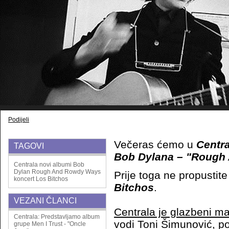
Podijeli
Večeras ćemo u
Centra
TAGOVI
Bob Dylana – "Rough
Centrala
novi albumi
Bob
Dylan
Rough And Rowdy Ways
Prije toga ne propustit
koncert
Los Bitchos
Bitchos
.
VEZANI ČLANCI
Centrala je glazbeni ma
Centrala: Predstavljamo album
vodi Toni Šimunović, p
grupe Men I Trust - "Oncle