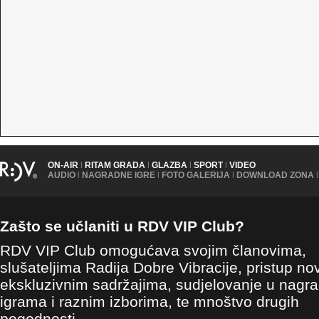
ON-AIR
|
RITAM GRADA
|
GLAZBA
|
SPORT
|
VIDEO
AUDIO
|
NAGRADNE IGRE
|
FOTO GALERIJA
|
DOWNLOAD ZONA
|
Zašto se učlaniti u RDV VIP Club?
RDV VIP Club omogućava svojim članovima,
slušateljima Radija Dobre Vibracije, pristup no
ekskluzivnim sadržajima, sudjelovanje u nagr
igrama i raznim izborima, te mnoštvo drugih
pogodnosti.