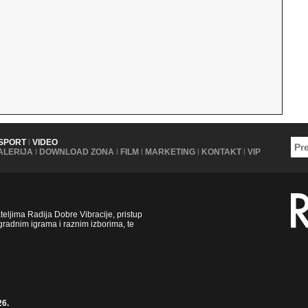
SPORT
|
VIDEO
ALERIJA
|
DOWNLOAD ZONA
|
FILM
|
MARKETING
|
KONTAKT
|
VIP
ljima Radija Dobre Vibracije, pristup
radnim igrama i raznim izborima, te
26.