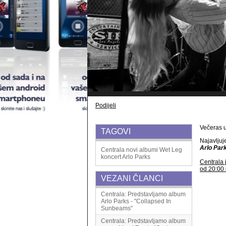
Podijeli
Večeras 
TAGOVI
Najavlju
Arlo Par
Centrala
novi albumi
Wet Leg
koncert
Arlo Parks
Centrala 
od 20:00 
VEZANI ČLANCI
Centrala: Predstavljamo album
Arlo Parks - "Collapsed In
Sunbeams"
Centrala: Predstavljamo album