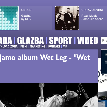
ON-AIR
UPRAVO SVIRA
Glazba
Roxy Music
by RDV
Same Old Scene