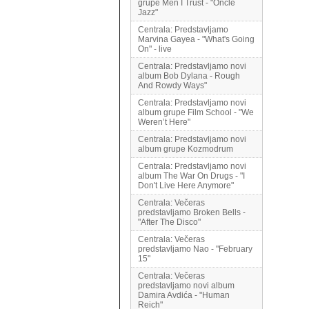
grupe Men I Trust - "Oncle
Jazz"
Centrala: Predstavljamo
Marvina Gayea - "What's Going
On" - live
Centrala: Predstavljamo novi
album Bob Dylana - Rough
And Rowdy Ways"
Centrala: Predstavljamo novi
album grupe Film School - "We
Weren’t Here"
Centrala: Predstavljamo novi
album grupe Kozmodrum
Centrala: Predstavljamo novi
album The War On Drugs - "I
Don't Live Here Anymore"
Centrala: Večeras
predstavljamo Broken Bells -
"After The Disco"
Centrala: Večeras
predstavljamo Nao - "February
15"
Centrala: Večeras
predstavljamo novi album
Damira Avdića - "Human
Reich"