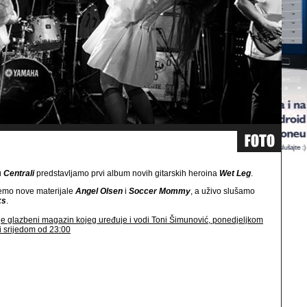
u
Centrali
predstavljamo prvi album novih gitarskih heroina
Wet Leg
.
jemo nove materijale
Angel Olsen
i
Soccer Mommy
, a uživo slušamo
ks
.
je glazbeni magazin kojeg uređuje i vodi Toni Šimunović, ponedjeljkom
i srijedom od 23:00