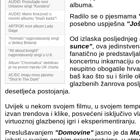
AUDIO: Poslušajte novi
albuma.
Urbanov singl "Kundera"
AUDIO: Mario Knezović o
Radilo se o pjesmama
novom albumu ''Imači kada''!
posebno uspješna
"Još
ARTPOP, novi album Lady
Gage
Od izlaska posljednjeg
''Animals'' najprodavaniji singl
u Velikoj Britaniji
sunce"
, ova jedinstven
''All about tonight''
fanatično je predstavlj
najprodavaniji singl u U.K.
koncertnu inkarnaciju 
Album “Chromatica” debitirao
je na prvom mjestu UK charta
neupitno obogatile hrva
baš kao što su i širile 
AC/DC imaju novu pjesmu
"Shot In The Dark"
glazbenih žanrova poslj
desetljeća postojanja.
Uvijek u nekom svojem filmu, u svojem temp
izvan trendova i klike, posvećeni isključivo vl
virtuoznoj glazbenoj igri i eksperimentiranju.
Preslušavanjem
"Domovine"
jasno je da
Ma
jahati u svojim epskim prostranstvima, u atm