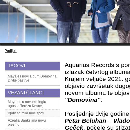
Podijeli
Aquarius Records s po
TAGOVI
izlazak četvrtog album
Mayales
novi album
Domovina
Krajem veljače 2021. g
Divlje pastrve
objavio završetak dugo
novom albuma te objav
VEZANI ČLANCI
"Domovina"
.
Mayales u novom singlu
ugostio Terezu Kesoviju
Posljednje dvije godine
Björk snimila novi spot!
Petar Beluhan – Vlado
Azealia Banks ima novu
pjesmu
Geček
, počele su stiza