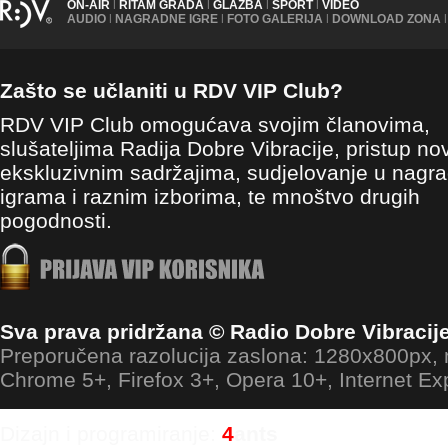
ON-AIR
|
RITAM GRADA
|
GLAZBA
|
SPORT
|
VIDEO
AUDIO
|
NAGRADNE IGRE
|
FOTO GALERIJA
|
DOWNLOAD ZONA
|
Zašto se učlaniti u RDV VIP Club?
RDV VIP Club omogućava svojim članovima,
slušateljima Radija Dobre Vibracije, pristup no
ekskluzivnim sadržajima, sudjelovanje u nagr
igrama i raznim izborima, te mnoštvo drugih
pogodnosti.
Sva prava pridržana © Radio Dobre Vibracij
Preporučena razolucija zaslona: 1280x800px
Chrome 5+, Firefox 3+, Opera 10+, Internet Ex
Dizajn i programiranje:
4
ants