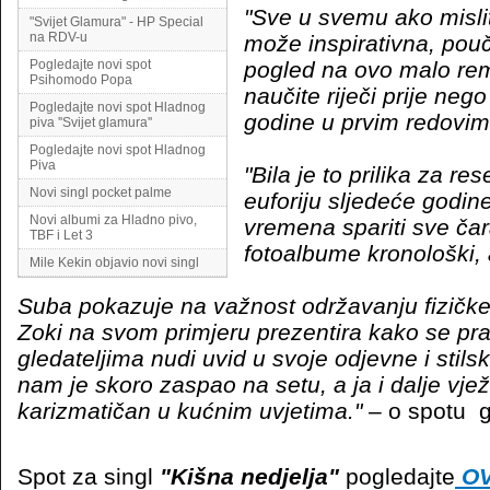
"Sve u svemu ako mislit
"Svijet Glamura" - HP Special
na RDV-u
može inspirativna, pouč
Pogledajte novi spot
pogled na ovo malo rem
Psihomodo Popa
naučite riječi prije neg
Pogledajte novi spot Hladnog
godine u prvim redovima.
piva ''Svijet glamura''
Pogledajte novi spot Hladnog
Piva
"Bila je to prilika za re
Novi singl pocket palme
euforiju sljedeće godin
Novi albumi za Hladno pivo,
vremena spariti sve čara
TBF i Let 3
fotoalbume kronološki, 
Mile Kekin objavio novi singl
Suba pokazuje na važnost održavanju fizičke
Zoki na svom primjeru prezentira kako se prav
gledateljima nudi uvid u svoje odjevne i sti
nam je skoro zaspao na setu, a ja i dalje vje
karizmatičan u kućnim uvjetima."
– o spotu g
Spot za singl
"Kišna nedjelja"
pogledajte
OV