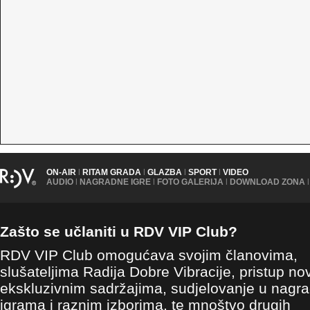
ON-AIR
|
RITAM GRADA
|
GLAZBA
|
SPORT
|
VIDEO
AUDIO
|
NAGRADNE IGRE
|
FOTO GALERIJA
|
DOWNLOAD ZONA
|
Zašto se učlaniti u RDV VIP Club?
RDV VIP Club omogućava svojim članovima,
slušateljima Radija Dobre Vibracije, pristup no
ekskluzivnim sadržajima, sudjelovanje u nagr
igrama i raznim izborima, te mnoštvo drugih