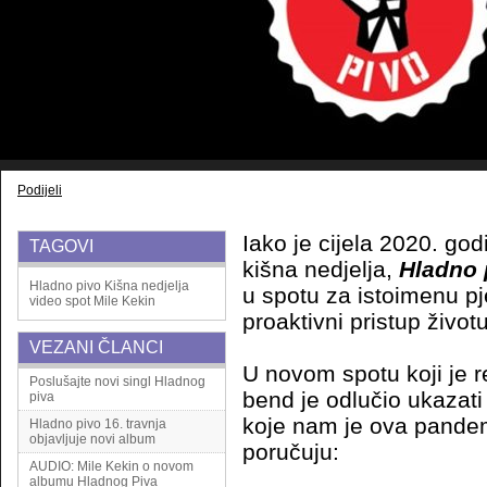
Podijeli
Iako je cijela 2020. god
TAGOVI
kišna nedjelja,
Hladno 
Hladno pivo
Kišna nedjelja
u spotu za istoimenu p
video spot
Mile Kekin
proaktivni pristup životu
VEZANI ČLANCI
U novom spotu koji je r
Poslušajte novi singl Hladnog
bend je odlučio ukazat
piva
koje nam je ova pandem
Hladno pivo 16. travnja
objavljuje novi album
poručuju:
AUDIO: Mile Kekin o novom
albumu Hladnog Piva