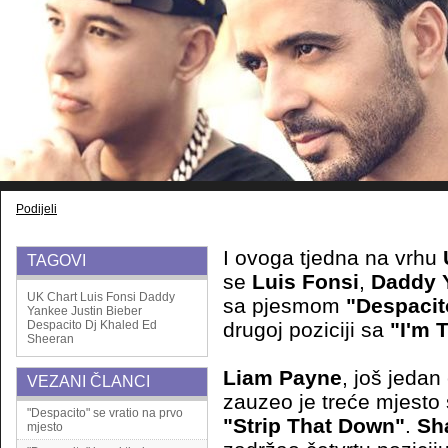
Podijeli
I ovoga tjedna na vrhu
TAGOVI
se
Luis Fonsi
,
Daddy 
UK Chart
Luis Fonsi
Daddy
sa pjesmom
"Despacit
Yankee
Justin Bieber
Despacito
Dj Khaled
Ed
drugoj poziciji sa
"I'm 
Sheeran
Liam Payne
, još jedan
VEZANI ČLANCI
zauzeo je treće mjesto
"Despacito" se vratio na prvo
"Strip That Down"
.
Sh
mjesto