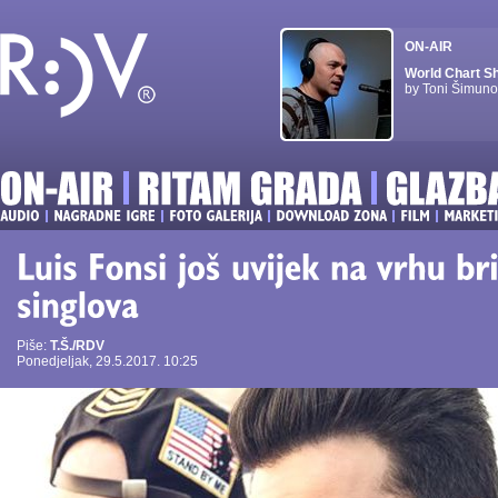
ON-AIR
World Chart S
by Toni Šimuno
Piše:
T.Š./RDV
Ponedjeljak, 29.5.2017. 10:25