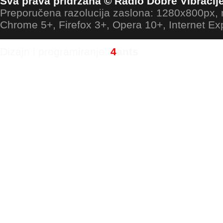
Sva prava pridržana © Radio Dobre Vibracij
Preporučena razolucija zaslona: 1280x800px
Chrome 5+, Firefox 3+, Opera 10+, Internet Ex
Dizajn i programiranje:
4
ants