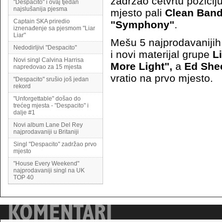
zadržao četvrtu pozicij
"Despacito" i ovaj tjedan
najslušanija pjesma
mjesto pali
Clean Band
Captain SKA priredio
"Symphony"
.
iznenađenje sa pjesmom "Liar
Liar"
Mešu 5 najprodavanijih
Nedodirljivi "Despacito"
i novi materijal grupe
L
Novi singl Calvina Harrisa
More Light",
a
Ed She
napredovao za 15 mjesta
vratio na prvo mjesto.
"Despacito" srušio još jedan
rekord
"Unforgettable" došao do
trećeg mjesta - "Despacito" i
dalje #1
Novi album Lane Del Rey
najprodavaniji u Britaniji
Singl "Despacito" zadržao prvo
mjesto
"House Every Weekend"
najprodavaniji singl na UK
TOP 40