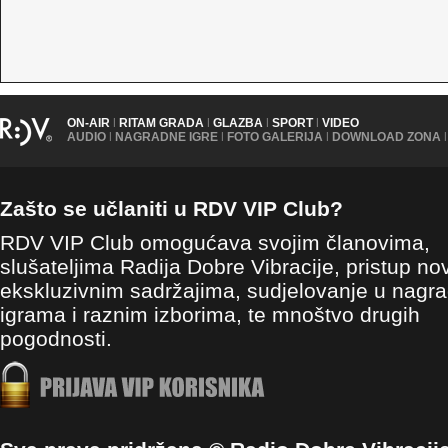
ON-AIR
|
RITAM GRADA
|
GLAZBA
|
SPORT
|
VIDEO
AUDIO
|
NAGRADNE IGRE
|
FOTO GALERIJA
|
DOWNLOAD ZONA
|
Zašto se učlaniti u RDV VIP Club?
RDV VIP Club omogućava svojim članovima,
slušateljima Radija Dobre Vibracije, pristup no
ekskluzivnim sadržajima, sudjelovanje u nagr
igrama i raznim izborima, te mnoštvo drugih
pogodnosti.