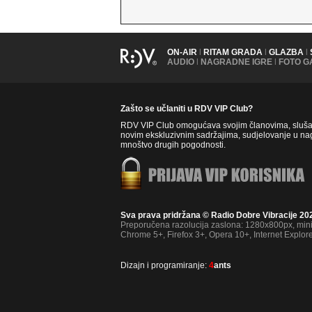
ON-AIR
|
RITAM GRADA
|
GLAZBA
|
AUDIO
|
NAGRADNE IGRE
|
FOTO G
Zašto se učlaniti u RDV VIP Club?
RDV VIP Club omogućava svojim članovima, slušate
novim ekskluzivnim sadržajima, sudjelovanje u nag
mnoštvo drugih pogodnosti.
Sva prava pridržana © Radio Dobre Vibracije 20
Preporučena razolucija zaslona: 1280x800px, mi
Chrome 5+, Firefox 3+, Opera 10+, Internet Explor
Dizajn i programiranje:
4
ants