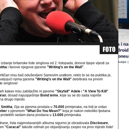
izdanje britanske liste singlova od 2. listopada, donosi lijepe vijesti za
itha
i fanove njegove pjesme
"Writing’s on the Wall"
.
itičari nisu baš oduševljeni Samovim uratkom, reklo bi se da publika je,
hvaljujući njima pjesma
"Writing’s on the Wall"
debitirala na prvom
te singlova!
jeh kakav nisu zabilježile ni pjesme
"Skyfall" Adele
i
"A View To Kill"
uran
, dosad najuspješnije
Bond teme
, koje su se do sada najviše
 na drugo mjesto.
 Smitha
, čija se pjesma prodala u
70.000
primjeraka, na listi je ostao
ieber
s pjesmom
"What Do You Mean?"
koja je nakon nekoliko tjedana
u proteklih sedam dana prodana u
13.000
primjeraka.
trane, lista najprodavanijih albuma sigurno je obradovala
Disclosure
,
lbum
"Caracal"
takođe odmah po objavljivanju zasjeo na prvo mjesto liste!