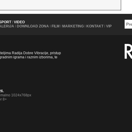
SPORT
|
VIDEO
ALERIJA
|
DOWNLOAD ZONA
|
FILM
|
MARKETING
|
KONTAKT
|
VIP
ljima Radija Dobre Vibracije, pristup
radnim igrama i raznim izborima, te
26.
nimalno 1024x768px
er 8+