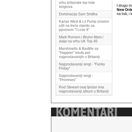
vrhu britanske top liste
I drugo m
singlova
New Ord
na listi, 
Dominacija Sam Smitha
Kanye West & Lil Pump izravno
ušli na treće mjesto sa
pjesmom "I Love It"
Mark Ronson i Bruno Mars i
dalje na vrhu UK Top 40
Marshmello & Bastille sa
"Happier" među pet
najprodavanijih u Britaniji
Najprodavaniji singl - "Funky
Friday"
Najprodavaniji singl -
"Promises"
Rod Stewart ovaj tjedan ima
najprodavaniji album u Britaniji