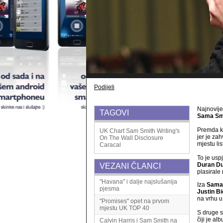
Podijeli
Najnovije 
TAGOVI
Sama Sm
Premda kr
UK Chart
Sam Smith
Writing's
jer je za
On The Wall
Disclosure
mjestu lis
Caracal
To je usp
Duran D
VEZANI ČLANCI
plasirale
"Havana" i dalje najslušanija
Iza
Sama
pjesma
Justin B
na vrhu 
"Promises" opet na prvom
mjestu UK TOP 40
S druge s
čiji je a
Calvin Harris i Sam Smith na