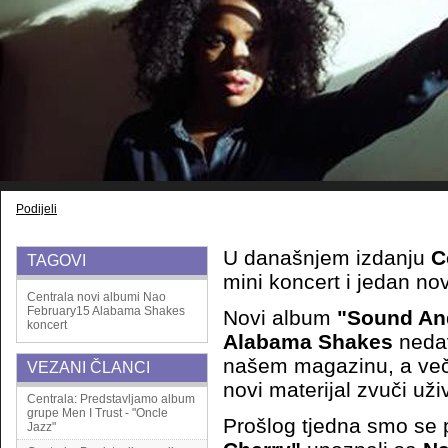
Podijeli
U današnjem izdanju
C
TAGOVI
mini koncert i jedan nov
Centrala
novi albumi
Nao
February15
Alabama Shakes
Novi album
"Sound An
koncert
Alabama Shakes
nedav
našem magazinu, a ve
VEZANI ČLANCI
novi materijal zvuči uži
Centrala: Predstavljamo album
grupe Men I Trust - "Oncle
Prošlog tjedna smo se 
Jazz"