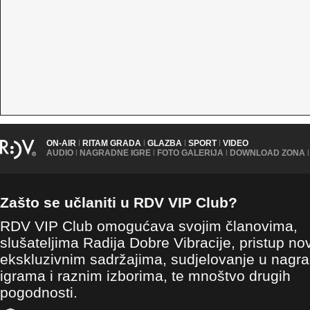
ON-AIR
|
RITAM GRADA
|
GLAZBA
|
SPORT
|
VIDEO
AUDIO
|
NAGRADNE IGRE
|
FOTO GALERIJA
|
DOWNLOAD ZONA
|
Zašto se učlaniti u RDV VIP Club?
RDV VIP Club omogućava svojim članovima,
slušateljima Radija Dobre Vibracije, pristup no
ekskluzivnim sadržajima, sudjelovanje u nagr
igrama i raznim izborima, te mnoštvo drugih
pogodnosti.