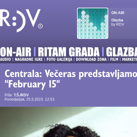
ON-AIR
Glazba
by RDV
Piše:
T.Š./RDV
Ponedjeljak, 25.5.2015. 12:53