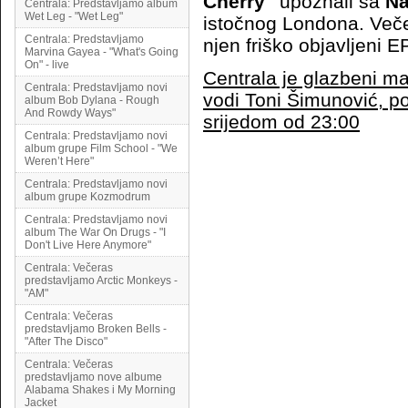
Cherry"
upoznali sa
N
Centrala: Predstavljamo album
Wet Leg - "Wet Leg"
istočnog Londona. Veče
Centrala: Predstavljamo
njen friško objavljeni 
Marvina Gayea - "What's Going
On" - live
Centrala je glazbeni ma
Centrala: Predstavljamo novi
vodi Toni Šimunović, p
album Bob Dylana - Rough
And Rowdy Ways"
srijedom od 23:00
Centrala: Predstavljamo novi
album grupe Film School - "We
Weren’t Here"
Centrala: Predstavljamo novi
album grupe Kozmodrum
Centrala: Predstavljamo novi
album The War On Drugs - "I
Don't Live Here Anymore"
Centrala: Večeras
predstavljamo Arctic Monkeys -
"AM"
Centrala: Večeras
predstavljamo Broken Bells -
"After The Disco"
Centrala: Večeras
predstavljamo nove albume
Alabama Shakes i My Morning
Jacket