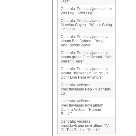
Jazz"
Centrala: Predstavljamo album
Wet Leg - "Wet Leg"
Centrala: Predstavljamo
Marvina Gayea - "What's Going
On" - live
Centrala: Predstavljamo novi
album Bob Dylana - Rough
And Rowdy Ways"
Centrala: Predstavljamo novi
album grupe Film School - "We
Weren’t Here"
Centrala: Predstavljamo novi
album The War On Drugs - "I
Don't Live Here Anymore"
Centrala: Večeras
predstavljamo Nao - "February
15"
Centrala: Večeras
predstavljamo novi album
Damira Avdića - "Human
Reich"
Centrala: Večeras
predstavljamo novi album TV
On The Radio - "Seeds"