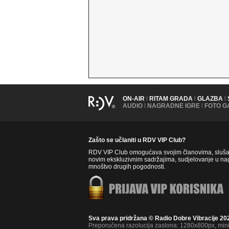
ON-AIR
|
RITAM GRADA
|
GLAZBA
|
AUDIO
|
NAGRADNE IGRE
|
FOTO G
Zašto se učlaniti u RDV VIP Club?
RDV VIP Club omogućava svojim članovima, slušate
novim ekskluzivnim sadržajima, sudjelovanje u nag
mnoštvo drugih pogodnosti.
Sva prava pridržana © Radio Dobre Vibracije 20
Preporučena razolucija zaslona: 1280x800px, mi