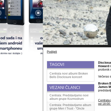
Podijeli
Disclosu
TAGOVI
Howard i
protivnik
Centrala
novi albumi
Broken
Večeras 
Bells
Disclosure
koncert
Broken B
James Me
VEZANI ČLANCI
predstavl
Centrala: Predstavljamo novi
album grupe Kozmodrum
Centrala 
od 18:00 
Centrala: Predstavljamo album
grupe Men I Trust - "Oncle