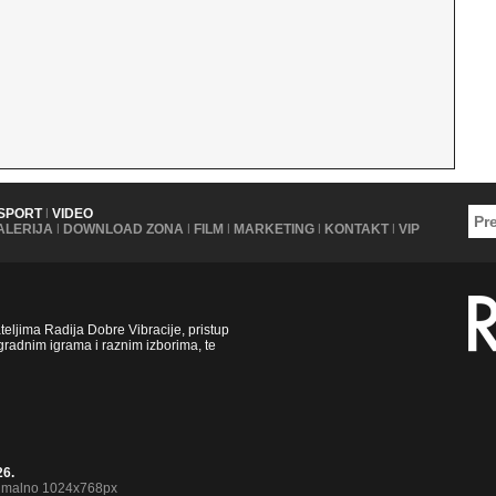
SPORT
|
VIDEO
ALERIJA
|
DOWNLOAD ZONA
|
FILM
|
MARKETING
|
KONTAKT
|
VIP
ljima Radija Dobre Vibracije, pristup
radnim igrama i raznim izborima, te
26.
nimalno 1024x768px