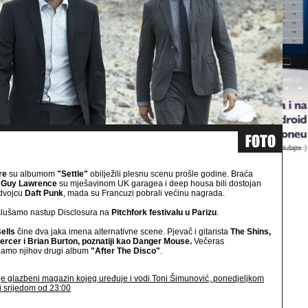
re
su albumom
"Settle"
obilježili plesnu scenu prošle godine. Braća
 Guy Lawrence
su mješavinom UK garagea i deep housa bili dostojan
 dvojcu
Daft Punk
, mada su Francuzi pobrali većinu nagrada.
slušamo nastup Disclosura na
Pitchfork festivalu u Parizu
.
ells
čine dva jaka imena alternativne scene. Pjevač i gitarista
The Shins,
rcer i Brian Burton, poznatiji kao Danger Mouse.
Večeras
jamo njihov drugi album
"After The Disco"
.
je glazbeni magazin kojeg uređuje i vodi Toni Šimunović, ponedjeljkom
i srijedom od 23:00