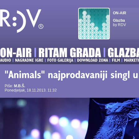
ON-AIR
Glazba
by RDV
Piše:
M.B.Š.
Ponedjeljak, 18.11.2013. 11:32