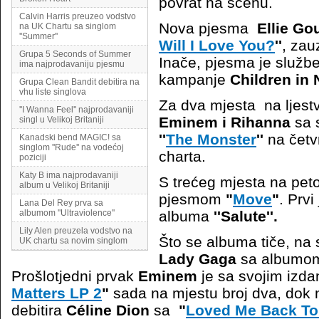
povrat na scenu.
Calvin Harris preuzeo vodstvo
Nova pjesma
Ellie Gou
na UK Chartu sa singlom
''Summer''
Will I Love You?
''
, zau
Grupa 5 Seconds of Summer
Inače, pjesma je služb
ima najprodavaniju pjesmu
kampanje
Children in
Grupa Clean Bandit debitira na
vhu liste singlova
Za dva mjesta na ljestvi
''I Wanna Feel'' najprodavaniji
Eminem i Rihanna
sa 
singl u Velikoj Britaniji
''
The Monster
''
na četv
Kanadski bend MAGIC! sa
singlom ''Rude'' na vodećoj
charta.
poziciji
Katy B ima najprodavaniji
S trećeg mjesta na pet
album u Velikoj Britaniji
pjesmom
"
Move
"
. Prvi
Lana Del Rey prva sa
albumom ''Ultraviolence''
albuma
''Salute''.
Lily Alen preuzela vodstvo na
Što se albuma tiče, na
UK chartu sa novim singlom
Lady Gaga
sa album
Prošlotjedni prvak
Eminem
je sa svojim izd
Matters LP 2
"
sada na mjestu broj dva, dok
debitira
Céline Dion
sa
"
Loved Me Back To 