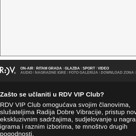
ON-AIR
|
RITAM GRADA
|
GLAZBA
|
SPORT
|
VIDEO
AUDIO
|
NAGRADNE IGRE
|
FOTO GALERIJA
|
DOWNLOAD ZONA
|
Zašto se učlaniti u RDV VIP Club?
RDV VIP Club omogućava svojim članovima,
slušateljima Radija Dobre Vibracije, pristup no
ekskluzivnim sadržajima, sudjelovanje u nagr
igrama i raznim izborima, te mnoštvo drugih
pogodnosti.