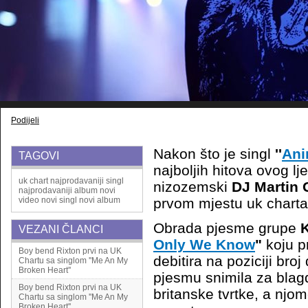
Podijeli
Nakon što je singl
''
Ani
TAGOVI
najboljih hitova ovog lje
uk chart
najprodavaniji singl
nizozemski
DJ Martin 
najprodavaniji album
novi
video
novi singl
novi album
prvom mjestu uk charta
Obrada pjesme grupe
VEZANI ČLANCI
Only We Know
"
koju p
Boy bend Rixton prvi na UK
debitira na poziciji broj
Chartu sa singlom ''Me An My
Broken Heart''
pjesmu snimila za blag
Boy bend Rixton prvi na UK
britanske tvrtke, a njom
Chartu sa singlom ''Me An My
Broken Heart''