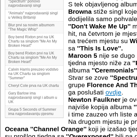
''Spectrum'' ponovo
S tek objavljenog albu
najprodavaniji singl
Browna
stiže singl koj
''Animals'' najprodavaniji singl
u Velikoj Britaniji
dodijelila samo pohvale
''Don't Wake Me Up''
mo
Blur prvi sa novim albumom
''The Magic Whip''
hit, na četvrtom je mjes
Boy bend Rixton prvi na UK
na trećem mjestu su
Wi
Chartu sa singlom ''Me An My
Broken Heart''
sa
''This Is Love''.
Boy bend Rixton prvi na UK
Maroon 5
nije se dugo 
Chartu sa singlom ''Me An My
tjedna mjesto niže za
'
Broken Heart''
albuma
''Ceremonials''
Calvin Harris preuzeo vodstvo
na UK Chartu sa singlom
Stvar se zove
''Spectru
''Summer''
grupe
Florence And T
Cheryl Cole prva na UK chartu
ga poslušati
ovdje
.
Gary Barlow ima
najprodavaniji singl i album u
Newton Faulkner
je ov
UK
najviše kopija albuma
'
Grupa 5 Seconds of Summer
i time zauzeo vrh liste 
ima najprodavaniju pjesmu
Na drugom mjestu je p
Oceana ''Channel Orange''
koji je izašao tj
su prošlog tjedna sa
''Overexposed''
bili na