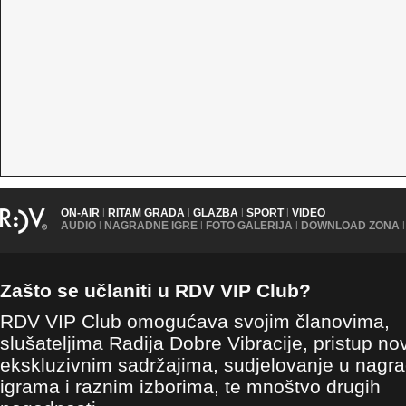
ON-AIR
|
RITAM GRADA
|
GLAZBA
|
SPORT
|
VIDEO
AUDIO
|
NAGRADNE IGRE
|
FOTO GALERIJA
|
DOWNLOAD ZONA
|
Zašto se učlaniti u RDV VIP Club?
RDV VIP Club omogućava svojim članovima,
slušateljima Radija Dobre Vibracije, pristup no
ekskluzivnim sadržajima, sudjelovanje u nagr
igrama i raznim izborima, te mnoštvo drugih