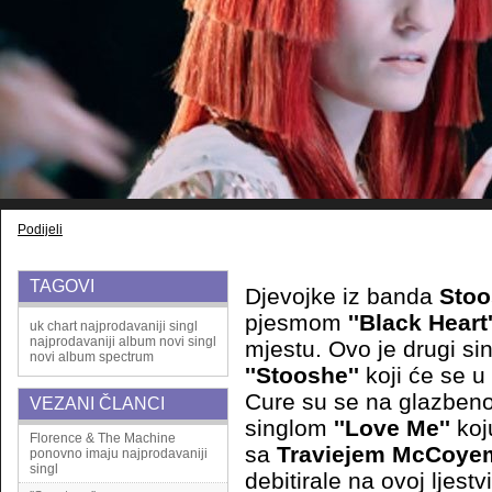
Podijeli
TAGOVI
Djevojke iz banda
Stoo
pjesmom
''Black Heart'
uk chart
najprodavaniji singl
najprodavaniji album
novi singl
mjestu. Ovo je drugi si
novi album
spectrum
''Stooshe''
koji će se u 
Cure su se na glazbenoj
VEZANI ČLANCI
singlom
''Love Me''
koj
Florence & The Machine
sa
Traviejem McCoye
ponovno imaju najprodavaniji
singl
debitirale na ovoj ljestvi