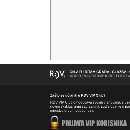
ON-AIR
|
RITAM GRADA
|
GLAZBA
|
AUDIO
|
NAGRADNE IGRE
|
FOTO G
Zašto se učlaniti u RDV VIP Club?
RDV VIP Club omogućava svojim članovima, slušate
novim ekskluzivnim sadržajima, sudjelovanje u nag
mnoštvo drugih pogodnosti.