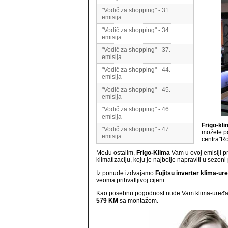
"Vodič za shopping" - 31.
emisija
"Vodič za shopping" - 34.
emisija
"Vodič za shopping" - 37.
emisija
"Vodič za shopping" - 44.
emisija
"Vodič za shopping" - 45.
emisija
"Vodič za shopping" - 46.
emisija
Frigo-kl
"Vodič za shopping" - 47.
možete po
emisija
centra"Ro
Među ostalim,
Frigo-Klima
Vam u ovoj emisiji p
klimatizaciju, koju je najbolje napraviti u sezon
Iz ponude izdvajamo
Fujitsu inverter klima-ur
veoma prihvatljivoj cijeni.
Kao posebnu pogodnost nude Vam klima-uređaj
579 KM
sa montažom.