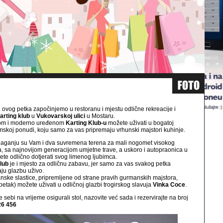
ovog petka započinjemo u restoranu i mjestu odlične rekreacije i
arting klub
u
Vukovarskoj ulici
u Mostaru.
om i moderno uređenom
Karting Klub-u
možete uživati u bogatoj
skoj ponudi, koju samo za vas pripremaju vrhunski majstori kuhinje.
laganju su Vam i dva suvremena terena za mali nogomet visokog
, sa najnovijom generacijom umjetne trave, a uskoro i autopraonica u
ete odlično dotjerati svog limenog ljubimca.
lub
je i mjesto za odličnu zabavu, jer samo za vas svakog petka
aju glazbu uživo.
ske slastice, pripremljene od strane pravih gurmanskih majstora,
petak) možete uživati u odličnoj glazbi trogirskog slavuja
Vinka Coce
.
 sebi na vrijeme osigurali stol, nazovite već sada i rezervirajte na broj
26 456