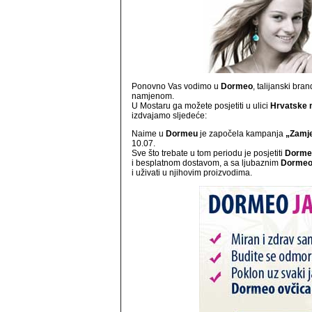
Ponovno Vas vodimo u
Dormeo
, talijanski br
namjenom.
U Mostaru ga možete posjetiti u ulici
Hrvatske 
izdvajamo sljedeće:
Naime u
Dormeu
je započela kampanja
„Zamje
10.07.
Sve što trebate u tom periodu je posjetiti
Dorme
i besplatnom dostavom, a sa ljubaznim
Dorme
i uživati u njihovim proizvodima.