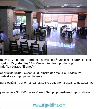
ima
, tvrtka za prodaju, ugradnju, servis i održavanje klima uređaja, koju
sjetiti u
Zagrebačkoj 10
u Mostaru (u blizini prodajnog
ndo",iza zgrade "Eronet")
reporučuje uslugu čišćenja i dubinske dezinfekcije uređaja za
i prelaska sa grijanja na hlađenje.
eđaj
s odličnim performansama, koji je trenutno na akciji, te dostupan po
 kapaciteta 3,5 KW, marke
Vivax i Neo
po jedinstvenoj cijeni odsamo