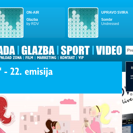
ON-AIR
UPRAVO SVIRA
Glazba
Sombr
by RDV
Undressed