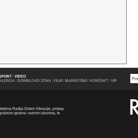
SPORT
|
VIDEO
ALERIJA
|
DOWNLOAD ZONA
|
FILM
|
MARKETING
|
KONTAKT
|
VIP
ljima Radija Dobre Vibracije, pristup
radnim igrama i raznim izborima, te