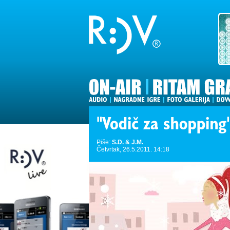
Piše:
S.D. & J.M.
Četvrtak, 26.5.2011. 14:18