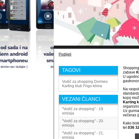
Podijeli
Shopping 
TAGOVI
zabave
K
U ugodn
gastronom
Vodič za shopping
Dormeo
Karting klub
Frigo-klima
Na raspo
standarda
kojoj mož
VEZANI ČLANCI
Karting k
organizir
"Vodič za shopping" - 19.
Uz gurman
emisija
večeras (
"Vodič za shopping" - 20.
Kako biste
emisija
tel.
036 3
"Vodič za shopping" - 21.
emisija