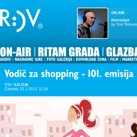
ON-AIR
Retrovizor
by Toni Šimuno
Piše:
S.D./J.M.
Četvrtak, 31.1.2013. 11:16