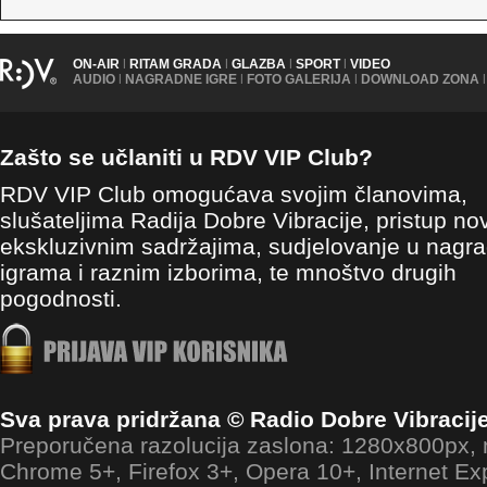
ON-AIR
|
RITAM GRADA
|
GLAZBA
|
SPORT
|
VIDEO
AUDIO
|
NAGRADNE IGRE
|
FOTO GALERIJA
|
DOWNLOAD ZONA
|
Zašto se učlaniti u RDV VIP Club?
RDV VIP Club omogućava svojim članovima,
slušateljima Radija Dobre Vibracije, pristup no
ekskluzivnim sadržajima, sudjelovanje u nagr
igrama i raznim izborima, te mnoštvo drugih
pogodnosti.
Sva prava pridržana © Radio Dobre Vibracij
Preporučena razolucija zaslona: 1280x800px
Chrome 5+, Firefox 3+, Opera 10+, Internet Ex