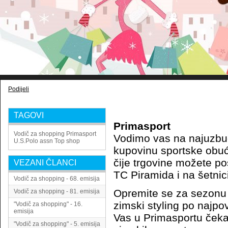
Podijeli
TAGOVI
Primasport
Vodič za shopping
Primasport
Vodimo vas na najuzbud
U.S.Polo assn
Top shop
kupovinu sportske obuć
čije trgovine možete po
VEZANI ČLANCI
TC Piramida i na šetni
Vodič za shopping - 68. emisija
Opremite se za sezonu 
Vodič za shopping - 81. emisija
zimski styling po najpov
"Vodič za shopping" - 16.
emisija
Vas u Primasportu čeka 
"Vodič za shopping" - 5. emisija