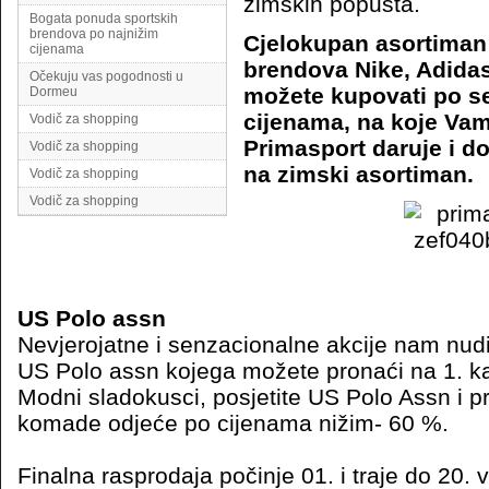
zimskih popusta.
Bogata ponuda sportskih
brendova po najnižim
Cjelokupan asortiman
cijenama
brendova Nike, Adidas
Očekuju vas pogodnosti u
možete kupovati po s
Dormeu
cijenama, na koje Vam
Vodič za shopping
Primasport daruje i d
Vodič za shopping
na zimski asortiman.
Vodič za shopping
Vodič za shopping
US Polo assn
Nevjerojatne i senzacionalne akcije nam nud
US Polo assn kojega možete pronaći na 1. k
Modni sladokusci, posjetite US Polo Assn i pri
komade odjeće po cijenama nižim- 60 %.
Finalna rasprodaja počinje 01. i traje do 20. v