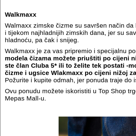
Walkmaxx
Walmaxx zimske čizme su savršen način da b
i tijekom najhladnijih zimskih dana, jer su s
hladnoću, pa čak i snijeg.
Walkmaxx je za vas pripremio i specijalnu p
modela čizama možete priuštiti po cijeni n
ste član Cluba 5* ili to želite tek postati -
čizme i ugsice Wlakmaxx po cijeni nižoj z
Požurite i kupite odmah, jer ponuda traje do i
Ovu ponudu možete iskoristiti u Top Shop trgo
Mepas Mall-u.