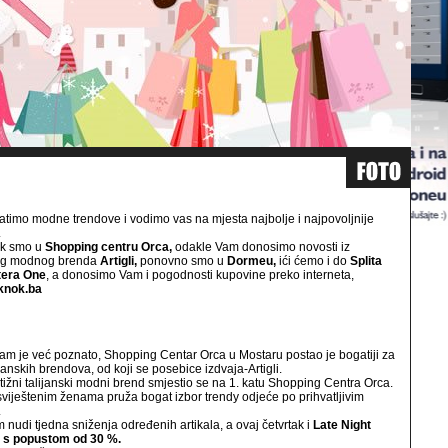
atimo modne trendove i vodimo vas na mjesta najbolje i najpovoljnije
.
ak smo u
Shopping centru Orca,
odakle Vam donosimo novosti iz
kog modnog brenda
Artigli,
ponovno smo u
Dormeu,
ići ćemo i do
Splita
tera One
, a donosimo Vam i pogodnosti kupovine preko interneta,
knok.ba
am je već poznato, Shopping Centar Orca u Mostaru postao je bogatiji za
ijanskih brendova, od koji se posebice izdvaja-Artigli.
tižni talijanski modni brend smjestio se na 1. katu Shopping Centra Orca.
iještenim ženama pruža bogat izbor trendy odjeće po prihvatljivim
.
m nudi tjedna sniženja određenih artikala, a ovaj četvrtak i
Late Night
s popustom od 30 %.