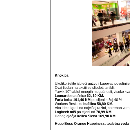
Knok.ba
Ukoliko želite izbjeći gužvu i kupovati povoljnij
Ovaj tjedan na akciji su sljedeći artikli:
Yarvik 10” tablet mnogih mogućnosti, visoke kva
Leonardo
naušnice
62, 10 KM.
Furla
torba
191,40 KM
po cijeni nižoj 40 %.
Workers Best aku
bušilica 58,80 KM.
Ako idete igrati na najvišoj razini, potreban vam
Logitech miš
po cijeni od
70,99 KM.
Herlag
dječja kolica Siena 169,90 KM
Hugo Boss Orange Happiness, toaletna voda p