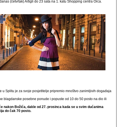
 danas (četvrtak) Artigli do 23 sata na 1. katu Shopping centra Orca.
 Splitu je za svoje posjetitelje pripremio mnoštvo zanimljivih događaja
ne blagdanske posebne ponude i popuste od 10 do 50 posto na dio ili
eće nakon Božića, dakle od 27. prosinca kada se u svim dućanima
ija do čak 70 posto.