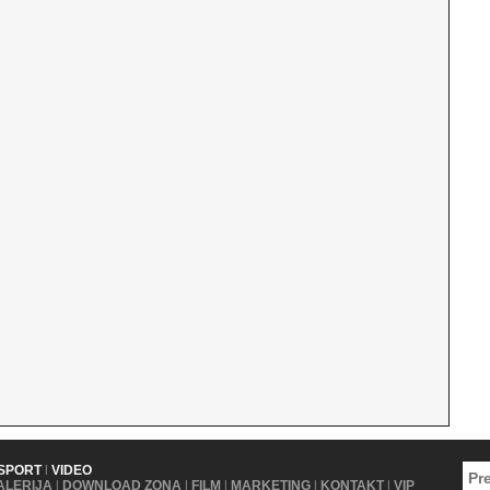
SPORT
|
VIDEO
ALERIJA
|
DOWNLOAD ZONA
|
FILM
|
MARKETING
|
KONTAKT
|
VIP