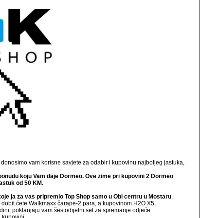
onosimo vam korisne savjete za odabir i kupovinu najboljeg jastuka,
ju ponudu koju Vam daje Dormeo. Ove zime pri kupovini 2 Dormeo
 jastuk od 50 KM.
koje ja za vas pripremio Top Shop samo u Obi centru u Mostaru
.
dobit ćete Walkmaxx čarape-2 para, a kupovinom H2O X5,
ni, poklanjaju vam šestodijelni set za spremanje odjeće.
j kupovini.