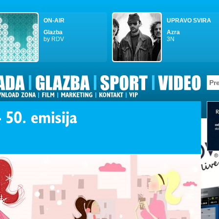
ON-AIR
UPRAVO SVIRA
Glazba
Azra
by RDV
3N