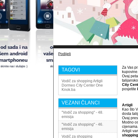
Podijeli
Za Vas pr
TAGOVI
kupovine
Ovaj pet
talijans
Vodič za shopping
Artigli
City Cen
Dormeo
City Center One
posjetite
Knok.ba
VEZANI ČLANCI
Artigli
Kao što V
"Vodič za shopping" - 48.
dosta tal
emisija
Ovaj pres
Modno osv
"Vodič za shopping" - 46.
cijenama
emisija
Artigli va
shopping
Vodič za shopping