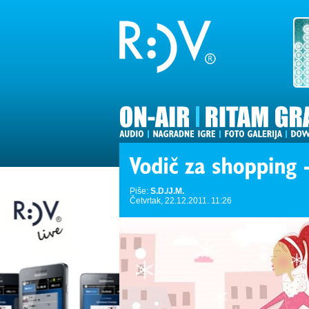
Piše:
S.D./J.M.
Četvrtak, 22.12.2011. 11:26