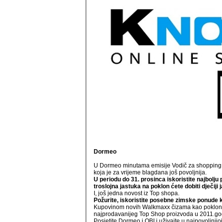
Dormeo
U Dormeo minutama emisije Vodič za shopping d
koja je za vrijeme blagdana još povoljnija.
U periodu do 31. prosinca iskoristite najbol
troslojna jastuka na poklon ćete dobiti dječiji
I, još jedna novost iz Top shopa.
Požurite, iskoristite posebne zimske ponude 
Kupovinom novih Walkmaxx čizama kao poklon 
najprodavanijeg Top Shop proizvoda u 2011.godi
Posjetite Dormeo i OBI i uživajte u najpovoljnijo