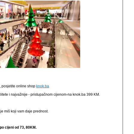
e, posjetite online shop
knok.ba
litete i najvažnije - pristupačnom cijenom-na knok.ba 399 KM.
 je miš koji vam daje prednost.
o cijeni od 73, 80KM.