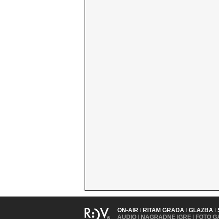
ON-AIR
|
RITAM GRADA
|
GLAZBA
|
AUDIO
|
NAGRADNE IGRE
|
FOTO G