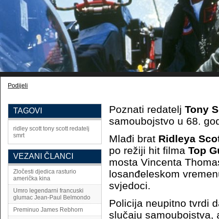
Podijeli
Poznati redatelj
Tony S
TAGOVI
samoubojstvo u 68. godi
ridley scott
tony scott
redatelj
smrt
Mlađi brat
Ridleya Sco
po režiji hit filma
Top G
VEZANI ČLANCI
mosta Vincenta Thoma
Zločesti djedica rasturio
losanđeleskom vremenu,
američka kina
svjedoci.
Umro legendarni francuski
glumac Jean-Paul Belmondo
Policija neupitno tvrdi 
Preminuo James Rebhorn
slučaju samoubojstva, a