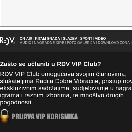
ON-AIR
|
RITAM GRADA
|
GLAZBA
|
SPORT
|
VIDEO
AUDIO
|
NAGRADNE IGRE
|
FOTO GALERIJA
|
DOWNLOAD ZONA
|
Zašto se učlaniti u RDV VIP Club?
RDV VIP Club omogućava svojim članovima,
slušateljima Radija Dobre Vibracije, pristup no
ekskluzivnim sadržajima, sudjelovanje u nagr
igrama i raznim izborima, te mnoštvo drugih
pogodnosti.