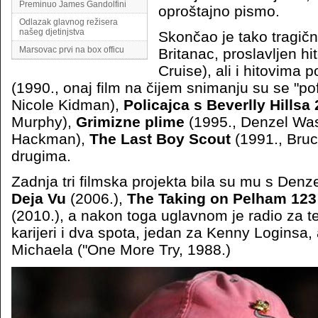
Preminuo James Gandolfini
oproštajno pismo.
Odlazak glavnog režisera
našeg djetinjstva
Skončao je tako tragičn
Marsovac prvi na box officu
Britanac, proslavljen 
Cruise), ali i hitovima 
(1990., onaj film na čijem snimanju su se "pof
Nicole Kidman),
Policajca s Beverlly Hillsa 
Murphy),
Grimizne plime
(1995., Denzel Was
Hackman),
The Last Boy Scout
(1991., Bruc
drugima.
Zadnja tri filmska projekta bila su mu s De
Deja Vu
(2006.),
The Taking on Pelham 12
(2010.), a nakon toga uglavnom je radio za te
karijeri i dva spota, jedan za Kenny Loginsa
Michaela ("One More Try, 1988.)